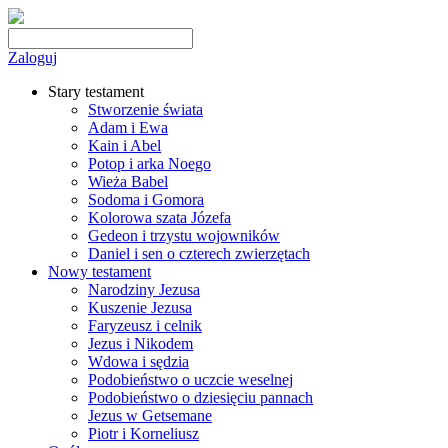
Zaloguj
Stary testament
Stworzenie świata
Adam i Ewa
Kain i Abel
Potop i arka Noego
Wieża Babel
Sodoma i Gomora
Kolorowa szata Józefa
Gedeon i trzystu wojowników
Daniel i sen o czterech zwierzętach
Nowy testament
Narodziny Jezusa
Kuszenie Jezusa
Faryzeusz i celnik
Jezus i Nikodem
Wdowa i sędzia
Podobieństwo o uczcie weselnej
Podobieństwo o dziesięciu pannach
Jezus w Getsemane
Piotr i Korneliusz