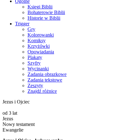
Ogólne
Księgi Biblii
Bohaterowie Biblii
Historie w Biblii
Trigger
Gry
Kolorowanki
Komiksy
Krzyżówki
Opowiadania
Plakaty
Szyfry
Wycinanki
Zadania obrazkowe
Zadania tekstowe
Zeszyty
Znajdź różnice
Jezus i Ojciec
od 3 lat
Jezus
Nowy testament
Ewangelie