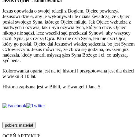
Jezus i Ojciec - kolorowanka
Jezus opowiada o swojej relacji z Bogiem. Ojciec powierzył
Jezusowi dzieła, aby je wykonywał i te działa świadczą, że Ojciec
posłał swojego Syna, którego Ojciec miłuje. Jak Ojciec wzbudza z
martwych i ożywia, tak i Syn ożywia tych, których chce. Ojciec
nikogo nie sądzi, lecz wszelki sąd przekazał Synowi, aby wszyscy
czcili Syna, jak czczą Ojca. Kto nie czci Syna, ten nie czci Ojca,
który go posłał. Ojciec dał Jezusowi władzę sądzenia, bo jest Synem
Człowieczym. Jezus mówi też, że zbliża się godzina, owszem już
nadeszła, kiedy umarli usłyszą głos Syna Bożego i ci, co usłyszą,
żyć będą.
Kolorowanka oparta jest na tej historii i przygotowana jest dla dzieci
w wieku 3-10 lat.
Historia zapisana jest w Biblii, w Ewangelii Jana 5.
pobierz materiał
OCEŃ ARTYKUŁ