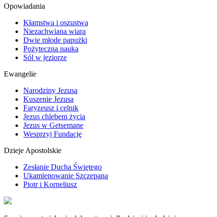
Opowiadania
Kłamstwa i oszustwa
Niezachwiana wiara
Dwie młode papużki
Pożyteczna nauka
Sól w jeziorze
Ewangelie
Narodziny Jezusa
Kuszenie Jezusa
Faryzeusz i celnik
Jezus chlebem życia
Jezus w Getsemane
Wesprzyj Fundację
Dzieje Apostolskie
Zesłanie Ducha Świętego
Ukamienowanie Szczepana
Piotr i Korneliusz