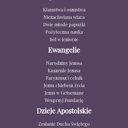
Kłamstwa i oszustwa
Niezachwiana wiara
Dwie młode papużki
Pożyteczna nauka
Sól w jeziorze
Ewangelie
Narodziny Jezusa
Kuszenie Jezusa
Faryzeusz i celnik
Jezus chlebem życia
Jezus w Getsemane
Wesprzyj Fundację
Dzieje Apostolskie
Zesłanie Ducha Świętego