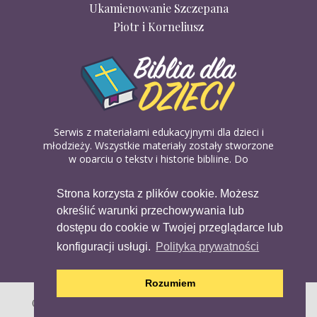
Ukamienowanie Szczepana
Piotr i Korneliusz
Serwis z materiałami edukacyjnymi dla dzieci i
młodzieży. Wszystkie materiały zostały stworzone
w oparciu o teksty i historie biblijne. Do
wykorzystania w domu, na religii lub w szkółkach
biblijnych. Można je pobierać, drukować i
Strona korzysta z plików cookie. Możesz
udostępniać bez żadnych opłat. Materiałów
określić warunki przechowywania lub
dostępnych na serwisie nie można wykorzystywać
w celach komercyjnych.
dostępu do cookie w Twojej przeglądarce lub
konfiguracji usługi.
Polityka prywatności
Rozumiem
Copyright (c) 2020 Copyright Holder All Rights Reserved.