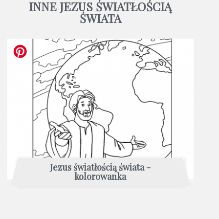
INNE JEZUS ŚWIATŁOŚCIĄ
ŚWIATA
Jezus światłością świata -
kolorowanka