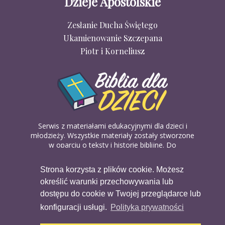
Dzieje Apostolskie
Zesłanie Ducha Świętego
Ukamienowanie Szczepana
Piotr i Korneliusz
Serwis z materiałami edukacyjnymi dla dzieci i
młodzieży. Wszystkie materiały zostały stworzone
w oparciu o teksty i historie biblijne. Do
wykorzystania w domu, na religii lub w szkółkach
biblijnych. Można je pobierać, drukować i
Strona korzysta z plików cookie. Możesz
udostępniać bez żadnych opłat. Materiałów
określić warunki przechowywania lub
dostępnych na serwisie nie można wykorzystywać
w celach komercyjnych.
dostępu do cookie w Twojej przeglądarce lub
konfiguracji usługi.
Polityka prywatności