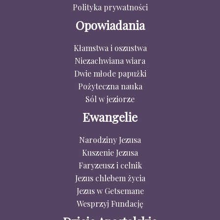
Polityka prywatności
Opowiadania
Kłamstwa i oszustwa
Niezachwiana wiara
Dwie młode papużki
Pożyteczna nauka
Sól w jeziorze
Ewangelie
Narodziny Jezusa
Kuszenie Jezusa
Faryzeusz i celnik
Jezus chlebem życia
Jezus w Getsemane
Wesprzyj Fundację