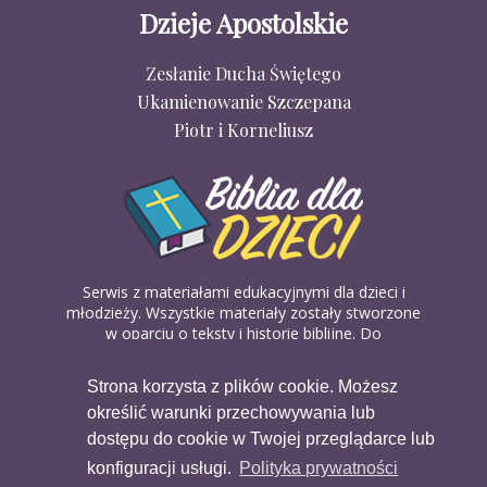
Dzieje Apostolskie
Zesłanie Ducha Świętego
Ukamienowanie Szczepana
Piotr i Korneliusz
Serwis z materiałami edukacyjnymi dla dzieci i
młodzieży. Wszystkie materiały zostały stworzone
w oparciu o teksty i historie biblijne. Do
wykorzystania w domu, na religii lub w szkółkach
biblijnych. Można je pobierać, drukować i
Strona korzysta z plików cookie. Możesz
udostępniać bez żadnych opłat. Materiałów
określić warunki przechowywania lub
dostępnych na serwisie nie można wykorzystywać
w celach komercyjnych.
dostępu do cookie w Twojej przeglądarce lub
konfiguracji usługi.
Polityka prywatności