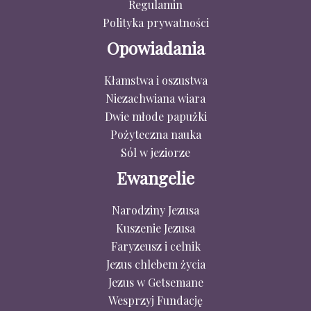
Regulamin
Polityka prywatności
Opowiadania
Kłamstwa i oszustwa
Niezachwiana wiara
Dwie młode papużki
Pożyteczna nauka
Sól w jeziorze
Ewangelie
Narodziny Jezusa
Kuszenie Jezusa
Faryzeusz i celnik
Jezus chlebem życia
Jezus w Getsemane
Wesprzyj Fundację