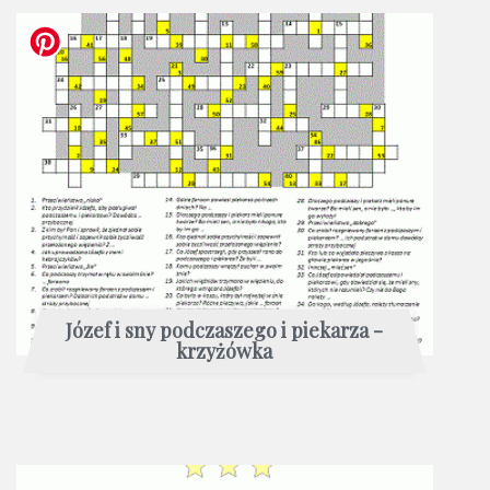
Józef i sny podczaszego i piekarza -
krzyżówka