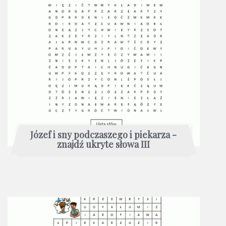
Józef i sny podczaszego i piekarza -
znajdź ukryte słowa III