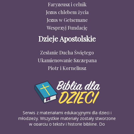
Faryzeusz i celnik
Jezus chlebem życia
Jezus w Getsemane
Wesprzyj Fundację
Dzieje Apostolskie
Zesłanie Ducha Świętego
Ukamienowanie Szczepana
Piotr i Korneliusz
Serwis z materiałami edukacyjnymi dla dzieci i
młodzieży. Wszystkie materiały zostały stworzone
w oparciu o teksty i historie biblijne. Do
wykorzystania w domu, na religii lub w szkółkach