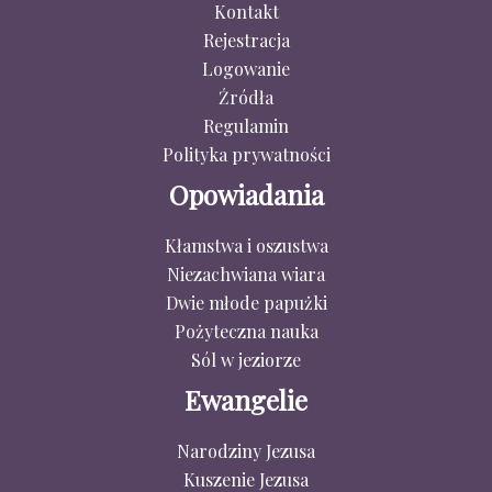
Kontakt
Rejestracja
Logowanie
Źródła
Regulamin
Polityka prywatności
Opowiadania
Kłamstwa i oszustwa
Niezachwiana wiara
Dwie młode papużki
Pożyteczna nauka
Sól w jeziorze
Ewangelie
Narodziny Jezusa
Kuszenie Jezusa