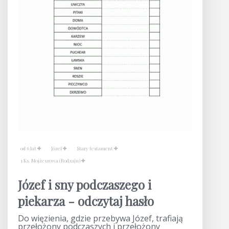
od 6 lat
Józef
Stary testament
1 Ks. Mojżeszowa (Rodzaju)
Józef i sny podczaszego i
piekarza - odczytaj hasło
Do więzienia, gdzie przebywa Józef, trafiają
przełożony podczaszych i przełożony