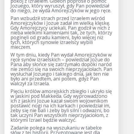
pokój z Izraelem. Gibeon poprosił o pomoc
Jozuego, który wyruszył, gdy Pan powiedział
do niego, że wyda Amorejczyków w jego ręce.
Pan wzbudził strach przed Izraelem wśród
Amorejczyków i Jozue zadał im wielką klęskę.
Gdy Amorejczycy uciekali, Pan godził w nich z
nieba wielkimi kamieniami tak, że tych, którzy
poginęli od gradu kamieni, było więcej niż
tych, których synowie izraelscy wybili
mieczem.
W tym dniu, kiedy Pan wydał Amorejczyków w
ręce synów izraelskich – powiedział Jozue do
Pana aby słońce się zatrzymało dopóki naród
nie zemści się na swoich nieprzyjaciołach. Pan
wysłuchał Jozuego i takiego dnia, jak ten nie
było ani przedtem, ani potem, gdyż Pan
walczył za Izraela.
Pięciu królów amorejskich zbiegło i ukryło się
w jaskini pod Makkeda. Gdy wyprowadzono
ich z jaskini Jozue kazał swoim wojownikom
postawić nogi na ich karkach i powiedział im,
żeby się nie bali i żeby byli silni i odważni, bo
tak uczyni Pan wszystkim nieprzyjaciołom, z
którymi Izrael będzie walczyć.
Zadanie polega na wyszukaniu w tabelce
słów z tej historii. Przygotowane jest dla