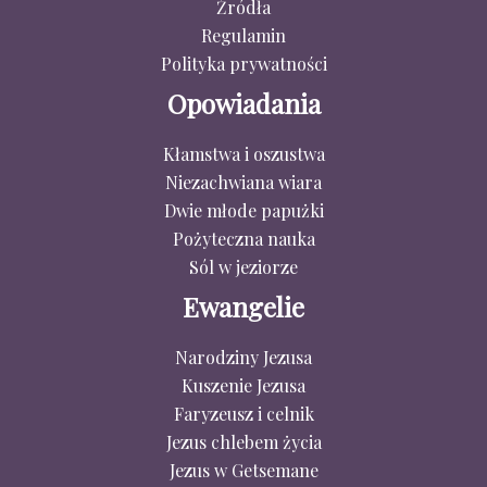
Źródła
Regulamin
Polityka prywatności
Opowiadania
Kłamstwa i oszustwa
Niezachwiana wiara
Dwie młode papużki
Pożyteczna nauka
Sól w jeziorze
Ewangelie
Narodziny Jezusa
Kuszenie Jezusa
Faryzeusz i celnik
Jezus chlebem życia
Jezus w Getsemane