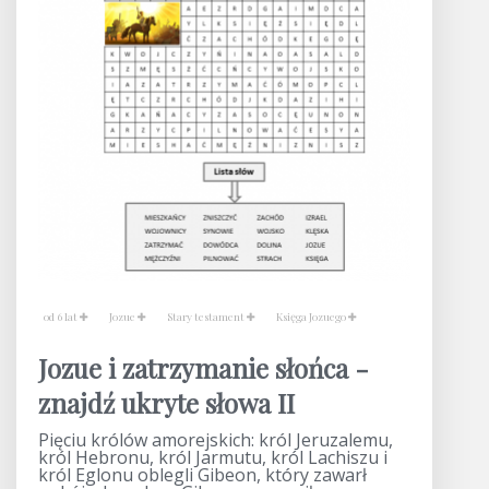
od 6 lat
Jozue
Stary testament
Księga Jozuego
Jozue i zatrzymanie słońca -
znajdź ukryte słowa II
Pięciu królów amorejskich: król Jeruzalemu,
król Hebronu, król Jarmutu, król Lachiszu i
król Eglonu oblegli Gibeon, który zawarł