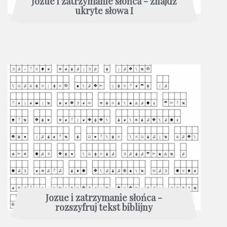
Jozue i zatrzymanie słońca - znajdź
ukryte słowa I
Jozue i zatrzymanie słońca -
rozszyfruj tekst biblijny