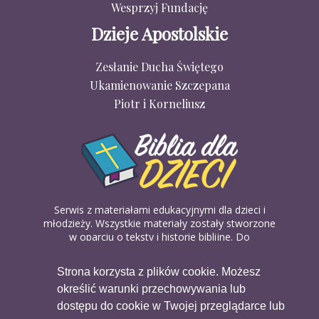
Wesprzyj Fundację
Dzieje Apostolskie
Zesłanie Ducha Świętego
Ukamienowanie Szczepana
Piotr i Korneliusz
Serwis z materiałami edukacyjnymi dla dzieci i
młodzieży. Wszystkie materiały zostały stworzone
w oparciu o teksty i historie biblijne. Do
wykorzystania w domu, na religii lub w szkółkach
biblijnych. Można je pobierać, drukować i
Strona korzysta z plików cookie. Możesz
udostępniać bez żadnych opłat. Materiałów
określić warunki przechowywania lub
dostępnych na serwisie nie można wykorzystywać
w celach komercyjnych.
dostępu do cookie w Twojej przeglądarce lub