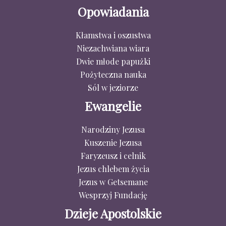
Opowiadania
Kłamstwa i oszustwa
Niezachwiana wiara
Dwie młode papużki
Pożyteczna nauka
Sól w jeziorze
Ewangelie
Narodziny Jezusa
Kuszenie Jezusa
Faryzeusz i celnik
Jezus chlebem życia
Jezus w Getsemane
Wesprzyj Fundację
Dzieje Apostolskie