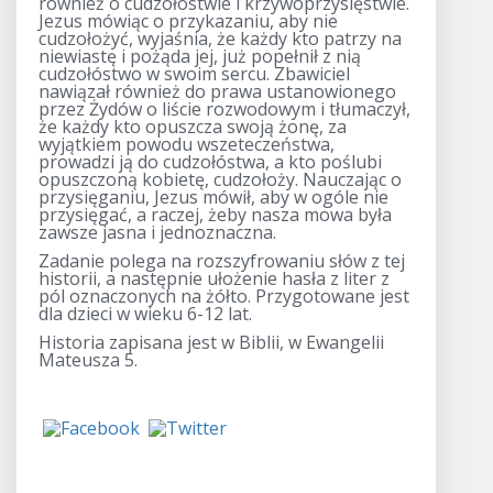
również o cudzołóstwie i krzywoprzysięstwie.
Jezus mówiąc o przykazaniu, aby nie
cudzołożyć, wyjaśnia, że każdy kto patrzy na
niewiastę i pożąda jej, już popełnił z nią
cudzołóstwo w swoim sercu. Zbawiciel
nawiązał również do prawa ustanowionego
przez Żydów o liście rozwodowym i tłumaczył,
że każdy kto opuszcza swoją żonę, za
wyjątkiem powodu wszeteczeństwa,
prowadzi ją do cudzołóstwa, a kto poślubi
opuszczoną kobietę, cudzołoży. Nauczając o
przysięganiu, Jezus mówił, aby w ogóle nie
przysięgać, a raczej, żeby nasza mowa była
zawsze jasna i jednoznaczna.
Zadanie polega na rozszyfrowaniu słów z tej
historii, a następnie ułożenie hasła z liter z
pól oznaczonych na żółto. Przygotowane jest
dla dzieci w wieku 6-12 lat.
Historia zapisana jest w Biblii, w Ewangelii
Mateusza 5.