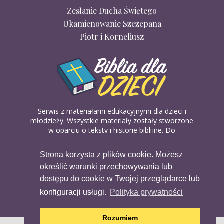
Zesłanie Ducha Świętego
Ukamienowanie Szczepana
Piotr i Korneliusz
Serwis z materiałami edukacyjnymi dla dzieci i
młodzieży. Wszystkie materiały zostały stworzone
w oparciu o teksty i historie biblijne. Do
wykorzystania w domu, na religii lub w szkółkach
biblijnych. Można je pobierać, drukować i
Strona korzysta z plików cookie. Możesz
udostępniać bez żadnych opłat. Materiałów
określić warunki przechowywania lub
dostępnych na serwisie nie można wykorzystywać
w celach komercyjnych.
dostępu do cookie w Twojej przeglądarce lub
konfiguracji usługi.
Polityka prywatności
Rozumiem