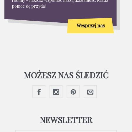
robimy – możesz wspomóc naszą działalność. Każda
pomoc się przyda!
Wesprzyj nas
MOŻESZ NAS ŚLEDZIĆ
NEWSLETTER