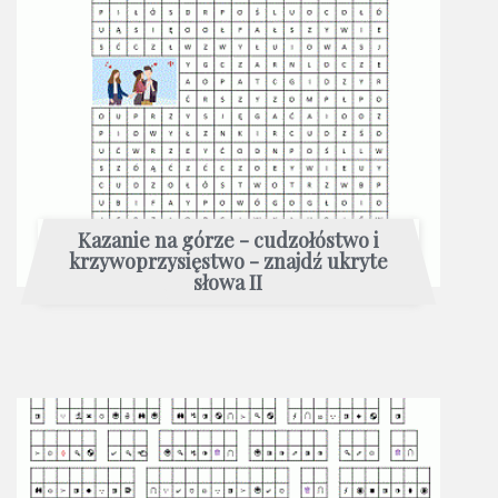
Kazanie na górze - cudzołóstwo i
krzywoprzysięstwo - znajdź ukryte
słowa II