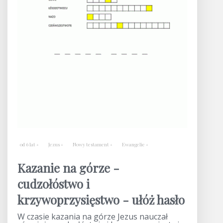
od 6 lat
Jezus
Nowy testament
Ewangelie
Kazanie na górze -
cudzołóstwo i
krzywoprzysięstwo - ułóż hasło
W czasie kazania na górze Jezus nauczał