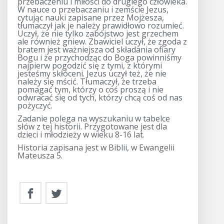
przebaczeniu i miłości do drugiego człowieka.
W nauce o przebaczaniu i zemście Jezus,
cytując nauki zapisane przez Mojżesza,
tłumaczył jak je należy prawidłowo rozumieć.
Uczył, że nie tylko zabójstwo jest grzechem
ale również gniew. Zbawiciel uczył, że zgoda z
bratem jest ważniejsza od składania ofiary
Bogu i że przychodząc do Boga powinniśmy
najpierw pogodzić się z tymi, z którymi
jesteśmy skłóceni. Jezus uczył też, że nie
należy się mścić. Tłumaczył, że trzeba
pomagać tym, którzy o coś proszą i nie
odwracać się od tych, którzy chcą coś od nas
pożyczyć.
Zadanie polega na wyszukaniu w tabelce
słów z tej historii. Przygotowane jest dla
dzieci i młodzieży w wieku 8-16 lat.
Historia zapisana jest w Biblii, w Ewangelii
Mateusza 5.