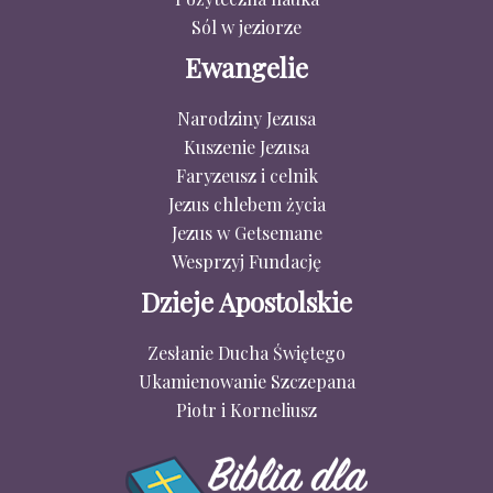
Sól w jeziorze
Ewangelie
Narodziny Jezusa
Kuszenie Jezusa
Faryzeusz i celnik
Jezus chlebem życia
Jezus w Getsemane
Wesprzyj Fundację
Dzieje Apostolskie
Zesłanie Ducha Świętego
Ukamienowanie Szczepana
Piotr i Korneliusz