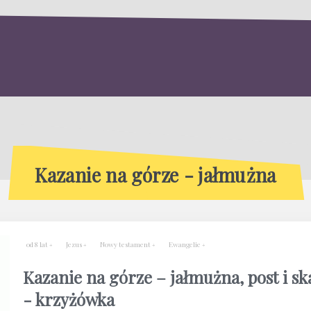
Kazanie na górze - jałmużna
od 8 lat
Jezus
Nowy testament
Ewangelie
Kazanie na górze – jałmużna, post i sk
- krzyżówka