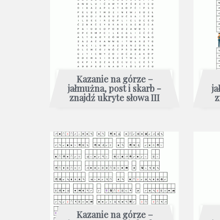
Kazanie na górze –
jałmużna, post i skarb -
ja
znajdź ukryte słowa III
z
Kazanie na górze –