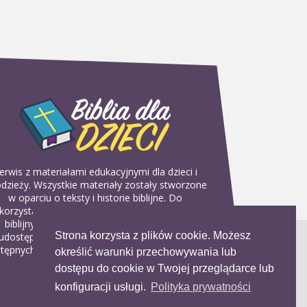
erwis z materiałami edukacyjnymi dla dzieci i
dzieży. Wszystkie materiały zostały stworzone
w oparciu o teksty i historie biblijne. Do
korzystania w domu, na religii lub w szkółkach
biblijnych. Można je pobierać, drukować i
Strona korzysta z plików cookie. Możesz
udostępniać bez żadnych opłat. Materiałów
tępnych na serwisie nie można wykorzystywać
określić warunki przechowywania lub
w celach komercyjnych.
dostępu do cookie w Twojej przeglądarce lub
konfiguracji usługi.
Polityka prywatności