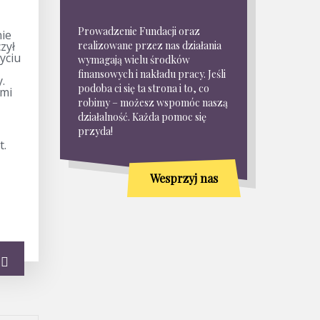
Prowadzenie Fundacji oraz
nie
zył
realizowane przez nas działania
yciu
wymagają wielu środków
finansowych i nakładu pracy. Jeśli
.
podoba ci się ta strona i to, co
emi
robimy – możesz wspomóc naszą
działalność. Każda pomoc się
przyda!
t.
Wesprzyj nas