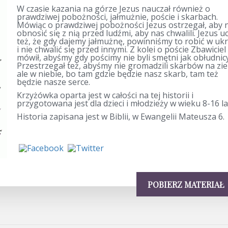
W czasie kazania na górze Jezus nauczał również o
prawdziwej pobożności, jałmużnie, poście i skarbach.
Mówiąc o prawdziwej pobożności Jezus ostrzegał, aby 
obnosić się z nią przed ludźmi, aby nas chwalili. Jezus uc
też, że gdy dajemy jałmużnę, powinniśmy to robić w ukr
i nie chwalić się przed innymi. Z kolei o poście Zbawiciel
mówił, abyśmy gdy pościmy nie byli smętni jak obłudnicy
Przestrzegał też, abyśmy nie gromadzili skarbów na zi
ale w niebie, bo tam gdzie będzie nasz skarb, tam też
będzie nasze serce.
Krzyżówka oparta jest w całości na tej historii i
przygotowana jest dla dzieci i młodzieży w wieku 8-16 la
Historia zapisana jest w Biblii, w Ewangelii Mateusza 6.
POBIERZ MATERIAŁ