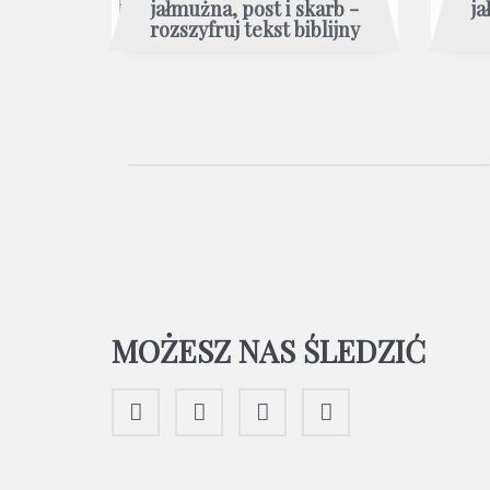
jałmużna, post i skarb -
ja
rozszyfruj tekst biblijny
MOŻESZ NAS ŚLEDZIĆ