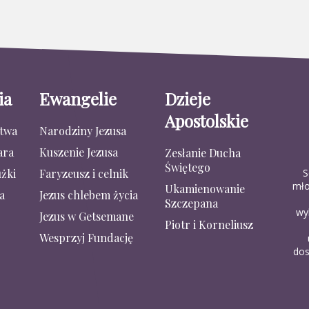
ia
Ewangelie
Dzieje
Apostolskie
stwa
Narodziny Jezusa
ara
Kuszenie Jezusa
Zesłanie Ducha
Świętego
S
żki
Faryzeusz i celnik
mło
Ukamienowanie
a
Jezus chlebem życia
Szczepana
wy
Jezus w Getsemane
Piotr i Korneliusz
Wesprzyj Fundację
dos