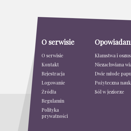
O serwisie
Opowiadan
O serwisie
Kłamstwa i oszu
Kontakt
Niezachwiana wi
Rejestracja
Dwie młode papu
Logowanie
Pożyteczna nauk
Źródła
Sól w jeziorze
Regulamin
Polityka
prywatności