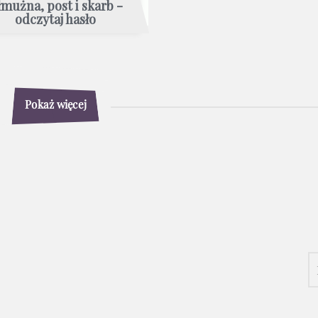
łmużna, post i skarb -
odczytaj hasło
Pokaż więcej