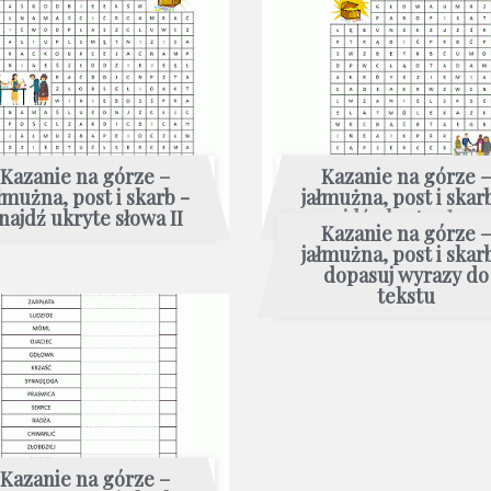
Kazanie na górze –
Kazanie na górze –
łmużna, post i skarb -
jałmużna, post i skar
najdź ukryte słowa II
znajdź ukryte słowa 
Kazanie na górze –
jałmużna, post i skar
dopasuj wyrazy do
tekstu
Kazanie na górze –