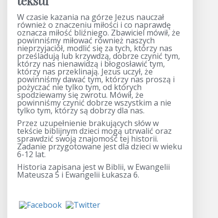
tekstu
W czasie kazania na górze Jezus nauczał
również o znaczeniu miłości i co naprawdę
oznacza miłość bliźniego. Zbawiciel mówił, że
powinniśmy miłować również naszych
nieprzyjaciół, modlić się za tych, którzy nas
prześladują lub krzywdzą, dobrze czynić tym,
którzy nas nienawidzą i błogosławić tym,
którzy nas przeklinają. Jezus uczył, że
powinniśmy dawać tym, którzy nas proszą i
pożyczać nie tylko tym, od których
spodziewamy się zwrotu. Mówił, że
powinniśmy czynić dobrze wszystkim a nie
tylko tym, którzy są dobrzy dla nas.
Przez uzupełnienie brakujących słów w
tekście biblijnym dzieci mogą utrwalić oraz
sprawdzić swoją znajomość tej historii.
Zadanie przygotowane jest dla dzieci w wieku
6-12 lat.
Historia zapisana jest w Biblii, w Ewangelii
Mateusza 5 i Ewangelii Łukasza 6.