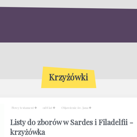
Krzyżówki
Nowy testament
od 8 lat
Objawienie św. Jana
Listy do zborów w Sardes i Filadelfii -
krzyżówka