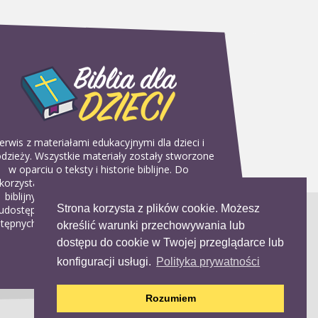
erwis z materiałami edukacyjnymi dla dzieci i
dzieży. Wszystkie materiały zostały stworzone
w oparciu o teksty i historie biblijne. Do
korzystania w domu, na religii lub w szkółkach
biblijnych. Można je pobierać, drukować i
Strona korzysta z plików cookie. Możesz
udostępniać bez żadnych opłat. Materiałów
tępnych na serwisie nie można wykorzystywać
określić warunki przechowywania lub
w celach komercyjnych.
dostępu do cookie w Twojej przeglądarce lub
konfiguracji usługi.
Polityka prywatności
Rozumiem