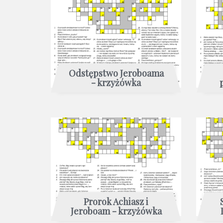
Odstępstwo Jeroboama
- krzyżówka
Prorok Achiasz i
Jeroboam - krzyżówka