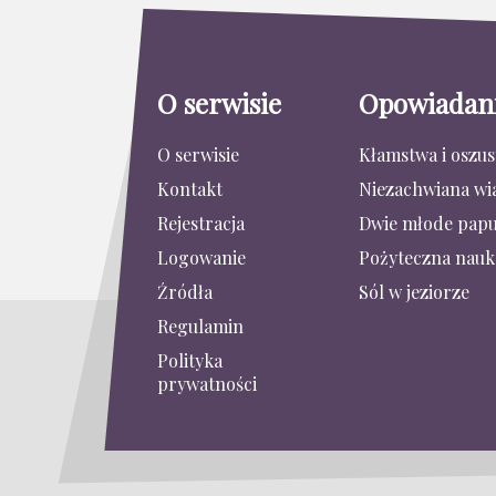
O serwisie
Opowiadan
O serwisie
Kłamstwa i oszu
Kontakt
Niezachwiana wi
Rejestracja
Dwie młode papu
Logowanie
Pożyteczna nauk
Źródła
Sól w jeziorze
Regulamin
Polityka
prywatności