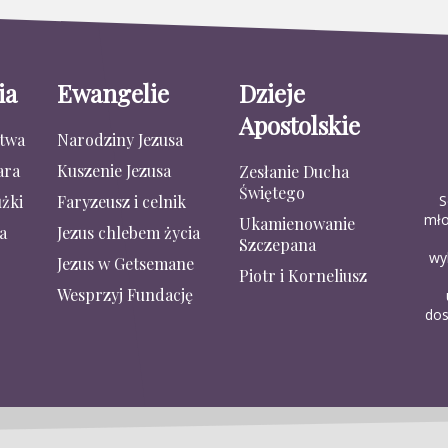
ia
Ewangelie
Dzieje
Apostolskie
stwa
Narodziny Jezusa
ara
Kuszenie Jezusa
Zesłanie Ducha
Świętego
S
żki
Faryzeusz i celnik
mło
Ukamienowanie
a
Jezus chlebem życia
Szczepana
wy
Jezus w Getsemane
Piotr i Korneliusz
Wesprzyj Fundację
dos