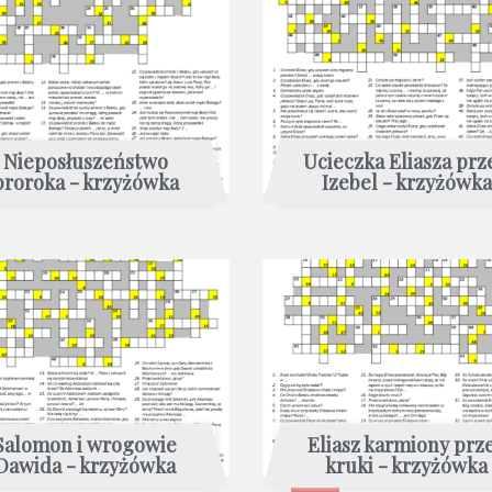
Nieposłuszeństwo
Ucieczka Eliasza prz
proroka - krzyżówka
Izebel - krzyżówka
Salomon i wrogowie
Eliasz karmiony prz
Dawida - krzyżówka
kruki - krzyżówka