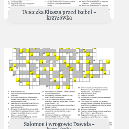
Ucieczka Eliasza przed Izebel -
krzyżówka
Salomon i wrogowie Dawida -