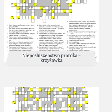
Nieposłuszeństwo proroka -
krzyżówka