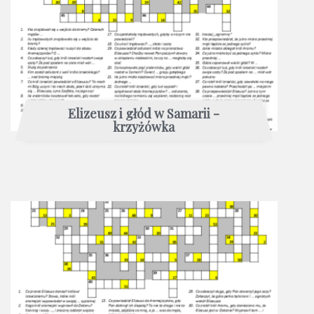
Elizeusz i głód w Samarii -
krzyżówka