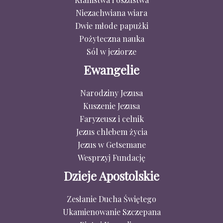
Niezachwiana wiara
Dwie młode papużki
Pożyteczna nauka
Sól w jeziorze
Ewangelie
Narodziny Jezusa
Kuszenie Jezusa
Faryzeusz i celnik
Jezus chlebem życia
Jezus w Getsemane
Wesprzyj Fundację
Dzieje Apostolskie
Zesłanie Ducha Świętego
Ukamienowanie Szczepana