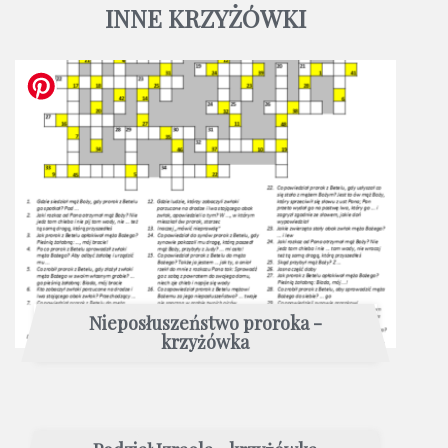
INNE KRZYŻÓWKI
Nieposłuszeństwo proroka -
krzyżówka