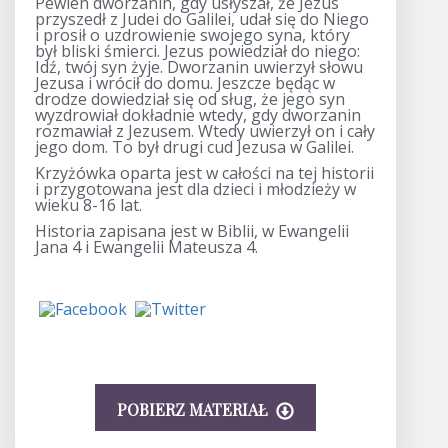
Pewien dworzanin, gdy usłyszał, że Jezus
przyszedł z Judei do Galilei, udał się do Niego
i prosił o uzdrowienie swojego syna, który
był bliski śmierci. Jezus powiedział do niego:
Idź, twój syn żyje. Dworzanin uwierzył słowu
Jezusa i wrócił do domu. Jeszcze będąc w
drodze dowiedział się od sług, że jego syn
wyzdrowiał dokładnie wtedy, gdy dworzanin
rozmawiał z Jezusem. Wtedy uwierzył on i cały
jego dom. To był drugi cud Jezusa w Galilei.
Krzyżówka oparta jest w całości na tej historii
i przygotowana jest dla dzieci i młodzieży w
wieku 8-16 lat.
Historia zapisana jest w Biblii, w Ewangelii
Jana 4 i Ewangelii Mateusza 4.
POBIERZ MATERIAŁ