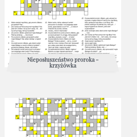
Nieposłuszeństwo proroka -
krzyżówka