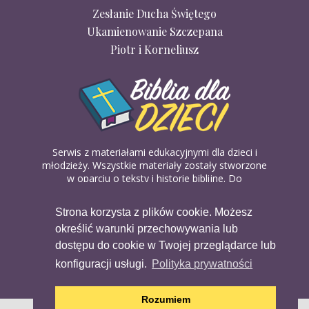
Zesłanie Ducha Świętego
Ukamienowanie Szczepana
Piotr i Korneliusz
Serwis z materiałami edukacyjnymi dla dzieci i
młodzieży. Wszystkie materiały zostały stworzone
w oparciu o teksty i historie biblijne. Do
wykorzystania w domu, na religii lub w szkółkach
biblijnych. Można je pobierać, drukować i
Strona korzysta z plików cookie. Możesz
udostępniać bez żadnych opłat. Materiałów
określić warunki przechowywania lub
dostępnych na serwisie nie można wykorzystywać
w celach komercyjnych.
dostępu do cookie w Twojej przeglądarce lub
konfiguracji usługi.
Polityka prywatności
Rozumiem