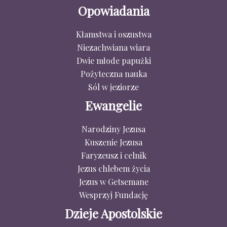
Opowiadania
Kłamstwa i oszustwa
Niezachwiana wiara
Dwie młode papużki
Pożyteczna nauka
Sól w jeziorze
Ewangelie
Narodziny Jezusa
Kuszenie Jezusa
Faryzeusz i celnik
Jezus chlebem życia
Jezus w Getsemane
Wesprzyj Fundację
Dzieje Apostolskie