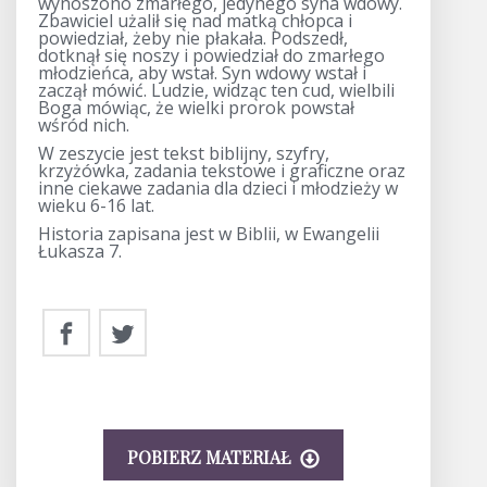
wynoszono zmarłego, jedynego syna wdowy.
Zbawiciel użalił się nad matką chłopca i
powiedział, żeby nie płakała. Podszedł,
dotknął się noszy i powiedział do zmarłego
młodzieńca, aby wstał. Syn wdowy wstał i
zaczął mówić. Ludzie, widząc ten cud, wielbili
Boga mówiąc, że wielki prorok powstał
wśród nich.
W zeszycie jest tekst biblijny, szyfry,
krzyżówka, zadania tekstowe i graficzne oraz
inne ciekawe zadania dla dzieci i młodzieży w
wieku 6-16 lat.
Historia zapisana jest w Biblii, w Ewangelii
Łukasza 7.
POBIERZ MATERIAŁ