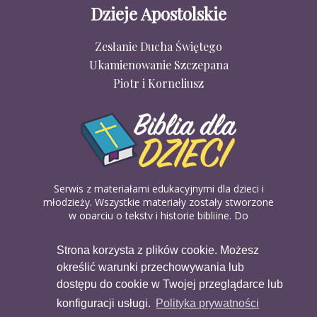
Dzieje Apostolskie
Zesłanie Ducha Świętego
Ukamienowanie Szczepana
Piotr i Korneliusz
Serwis z materiałami edukacyjnymi dla dzieci i
młodzieży. Wszystkie materiały zostały stworzone
w oparciu o teksty i historie biblijne. Do
wykorzystania w domu, na religii lub w szkółkach
biblijnych. Można je pobierać, drukować i
Strona korzysta z plików cookie. Możesz
udostępniać bez żadnych opłat. Materiałów
określić warunki przechowywania lub
dostępnych na serwisie nie można wykorzystywać
w celach komercyjnych.
dostępu do cookie w Twojej przeglądarce lub
konfiguracji usługi.
Polityka prywatności