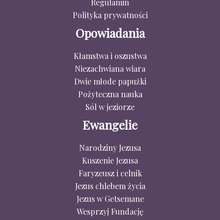
Regulamin
Polityka prywatności
Opowiadania
Kłamstwa i oszustwa
Niezachwiana wiara
Dwie młode papużki
Pożyteczna nauka
Sól w jeziorze
Ewangelie
Narodziny Jezusa
Kuszenie Jezusa
Faryzeusz i celnik
Jezus chlebem życia
Jezus w Getsemane
Wesprzyj Fundację