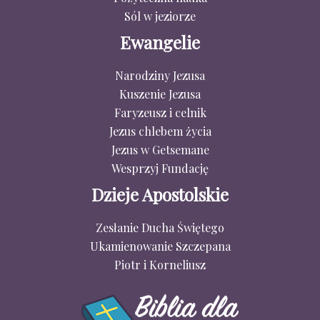
Sól w jeziorze
Ewangelie
Narodziny Jezusa
Kuszenie Jezusa
Faryzeusz i celnik
Jezus chlebem życia
Jezus w Getsemane
Wesprzyj Fundację
Dzieje Apostolskie
Zesłanie Ducha Świętego
Ukamienowanie Szczepana
Piotr i Korneliusz