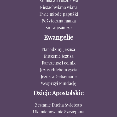
Kłamstwa i oszustwa
Niezachwiana wiara
Dwie młode papużki
Pożyteczna nauka
Sól w jeziorze
Ewangelie
Narodziny Jezusa
Kuszenie Jezusa
Faryzeusz i celnik
Jezus chlebem życia
Jezus w Getsemane
Wesprzyj Fundację
Dzieje Apostolskie
Zesłanie Ducha Świętego
Ukamienowanie Szczepana