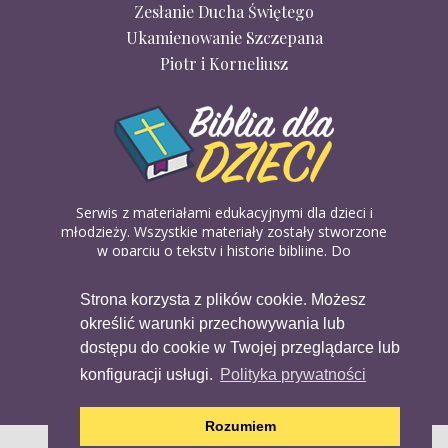
Zesłanie Ducha Świętego
Ukamienowanie Szczepana
Piotr i Korneliusz
Serwis z materiałami edukacyjnymi dla dzieci i
młodzieży. Wszystkie materiały zostały stworzone
w oparciu o teksty i historie biblijne. Do
wykorzystania w domu, na religii lub w szkółkach
biblijnych. Można je pobierać, drukować i
Strona korzysta z plików cookie. Możesz
udostępniać bez żadnych opłat. Materiałów
określić warunki przechowywania lub
dostępnych na serwisie nie można wykorzystywać
w celach komercyjnych.
dostępu do cookie w Twojej przeglądarce lub
konfiguracji usługi.
Polityka prywatności
Rozumiem