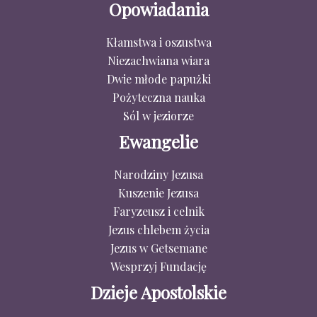
Opowiadania
Kłamstwa i oszustwa
Niezachwiana wiara
Dwie młode papużki
Pożyteczna nauka
Sól w jeziorze
Ewangelie
Narodziny Jezusa
Kuszenie Jezusa
Faryzeusz i celnik
Jezus chlebem życia
Jezus w Getsemane
Wesprzyj Fundację
Dzieje Apostolskie