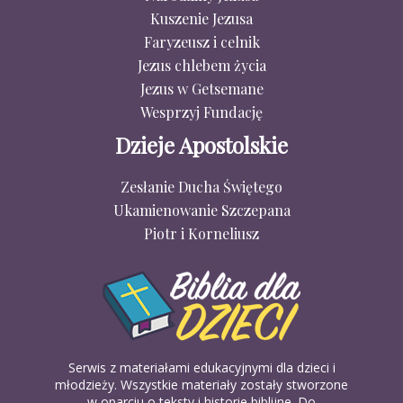
Kuszenie Jezusa
Faryzeusz i celnik
Jezus chlebem życia
Jezus w Getsemane
Wesprzyj Fundację
Dzieje Apostolskie
Zesłanie Ducha Świętego
Ukamienowanie Szczepana
Piotr i Korneliusz
Serwis z materiałami edukacyjnymi dla dzieci i
młodzieży. Wszystkie materiały zostały stworzone
w oparciu o teksty i historie biblijne. Do