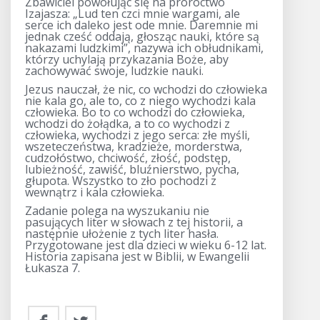
Zbawiciel powołując się na proroctwo
Izajasza: „Lud ten czci mnie wargami, ale
serce ich daleko jest ode mnie. Daremnie mi
jednak cześć oddają, głosząc nauki, które są
nakazami ludzkimi”, nazywa ich obłudnikami,
którzy uchylają przykazania Boże, aby
zachowywać swoje, ludzkie nauki.
Jezus nauczał, że nic, co wchodzi do człowieka
nie kala go, ale to, co z niego wychodzi kala
człowieka. Bo to co wchodzi do człowieka,
wchodzi do żołądka, a to co wychodzi z
człowieka, wychodzi z jego serca: złe myśli,
wszeteczeństwa, kradzieże, morderstwa,
cudzołóstwo, chciwość, złość, podstęp,
lubieżność, zawiść, bluźnierstwo, pycha,
głupota. Wszystko to zło pochodzi z
wewnątrz i kala człowieka.
Zadanie polega na wyszukaniu nie
pasujących liter w słowach z tej historii, a
następnie ułożenie z tych liter hasła.
Przygotowane jest dla dzieci w wieku 6-12 lat.
Historia zapisana jest w Biblii, w Ewangelii
Łukasza 7.