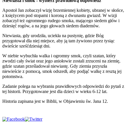
Niewiasta i smok - wybierz prawidłową odpowiedź
Apostoł Jan zobaczył wizję brzemiennej kobiety, ubranej w słońce,
z księżycem pod stopami i koroną z dwunastu gwiazd. W wizji
zobaczył też ogromnego rudego smoka, mającego siedem głów i
dziesięć rogów, a na jego głowach siedem diademów.
Niewiasta, gdy urodziła, uciekła na pustynię, gdzie Bóg
przygotował dla niej miejsce, aby ją tam żywiono przez tysiąc
dwieście sześćdziesiąt dni.
W niebie wybuchła walka i ogromny smok, czyli szatan, który
zwodzi cały świat oraz jego aniołowie zostali zrzuceni na ziemię,
gdzie szatan prześladował niewiastę. Gdy ziemia przyszła
niewieście z pomocą, smok odszedł, aby podjąć walkę z resztą jej
potomstwa.
Zadanie polega na wybraniu prawidłowych odpowiedzi do pytań z
tej historii. Przygotowane jest dla dzieci w wieku 6-12 lat.
Historia zapisana jest w Biblii, w Objawieniu św. Jana 12.