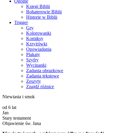
Ogólne
Księgi Biblii
Bohaterowie Biblii
Historie w Biblii
Trigger
Gry
Kolorowanki
Komiksy
Krzyżówki
Opowiadania
Plakaty
Szyfry
Wycinanki
Zadania obrazkowe
Zadania tekstowe
Zeszyty
Znajdź różnice
Niewiasta i smok
od 6 lat
Jan
Stary testament
Objawienie św. Jana