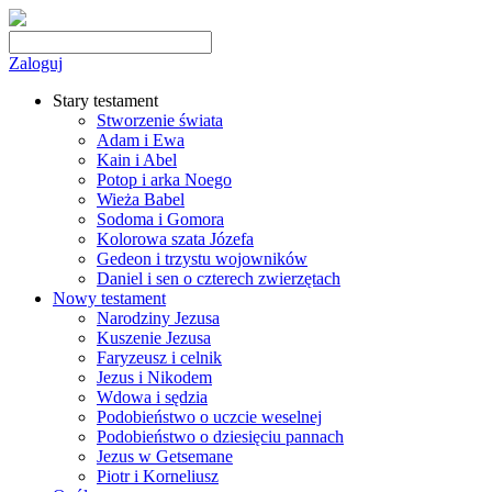
Zaloguj
Stary testament
Stworzenie świata
Adam i Ewa
Kain i Abel
Potop i arka Noego
Wieża Babel
Sodoma i Gomora
Kolorowa szata Józefa
Gedeon i trzystu wojowników
Daniel i sen o czterech zwierzętach
Nowy testament
Narodziny Jezusa
Kuszenie Jezusa
Faryzeusz i celnik
Jezus i Nikodem
Wdowa i sędzia
Podobieństwo o uczcie weselnej
Podobieństwo o dziesięciu pannach
Jezus w Getsemane
Piotr i Korneliusz