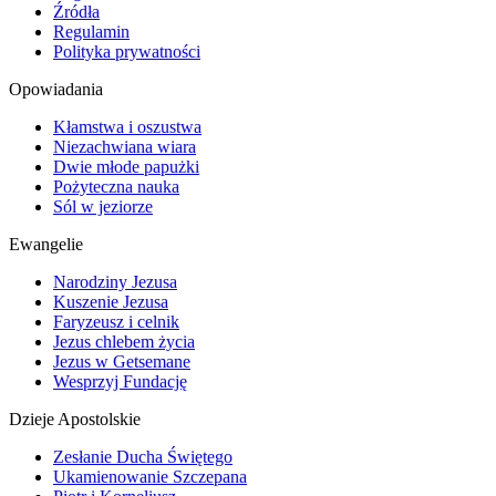
Źródła
Regulamin
Polityka prywatności
Opowiadania
Kłamstwa i oszustwa
Niezachwiana wiara
Dwie młode papużki
Pożyteczna nauka
Sól w jeziorze
Ewangelie
Narodziny Jezusa
Kuszenie Jezusa
Faryzeusz i celnik
Jezus chlebem życia
Jezus w Getsemane
Wesprzyj Fundację
Dzieje Apostolskie
Zesłanie Ducha Świętego
Ukamienowanie Szczepana