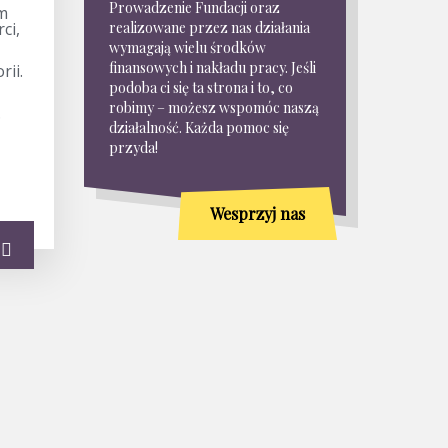
Prowadzenie Fundacji oraz
im
ci,
realizowane przez nas działania
wymagają wielu środków
finansowych i nakładu pracy. Jeśli
rii.
podoba ci się ta strona i to, co
robimy – możesz wspomóc naszą
.
działalność. Każda pomoc się
przyda!
Wesprzyj nas