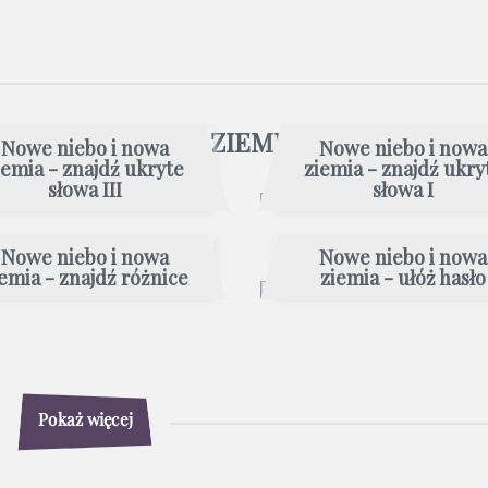
E NIEBO I NOWA ZIEMIA
Nowe niebo i nowa
Nowe niebo i nowa
iemia - znajdź ukryte
ziemia - znajdź ukry
słowa III
słowa I
Nowe niebo i nowa
Nowe niebo i nowa
emia - znajdź różnice
ziemia - ułóż hasło
Pokaż więcej