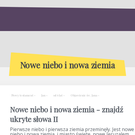
Nowe niebo i nowa ziemia
Nowy testament
Jan
od 6 lat
Objawienie św. Jana
Nowe niebo i nowa ziemia - znajdź
ukryte słowa II
Pierwsze niebo i pierwsza ziemia przeminęły. Jest nowe
niebo i nowa ziemia, i miasto święte, nowe Jeruzalem,