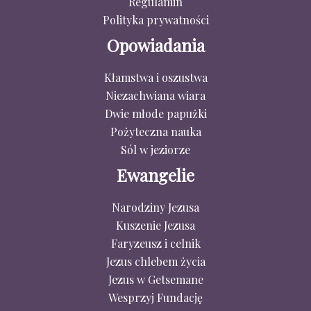
Regulamin
Polityka prywatności
Opowiadania
Kłamstwa i oszustwa
Niezachwiana wiara
Dwie młode papużki
Pożyteczna nauka
Sól w jeziorze
Ewangelie
Narodziny Jezusa
Kuszenie Jezusa
Faryzeusz i celnik
Jezus chlebem życia
Jezus w Getsemane
Wesprzyj Fundację