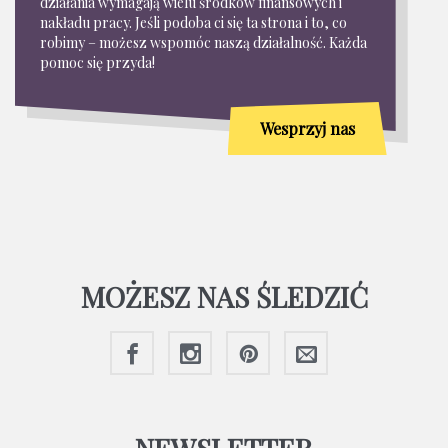
działania wymagają wielu środków finansowych i
nakładu pracy. Jeśli podoba ci się ta strona i to, co
robimy – możesz wspomóc naszą działalność. Każda
pomoc się przyda!
Wesprzyj nas
MOŻESZ NAS ŚLEDZIĆ