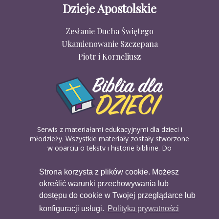
Dzieje Apostolskie
Zesłanie Ducha Świętego
Ukamienowanie Szczepana
Piotr i Korneliusz
Serwis z materiałami edukacyjnymi dla dzieci i
młodzieży. Wszystkie materiały zostały stworzone
w oparciu o teksty i historie biblijne. Do
wykorzystania w domu, na religii lub w szkółkach
biblijnych. Można je pobierać, drukować i
Strona korzysta z plików cookie. Możesz
udostępniać bez żadnych opłat. Materiałów
określić warunki przechowywania lub
dostępnych na serwisie nie można wykorzystywać
w celach komercyjnych.
dostępu do cookie w Twojej przeglądarce lub
konfiguracji usługi.
Polityka prywatności