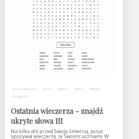
Nowy testament
Jezus
Judasz
Piotr
od 8 lat
Ewangelie
Ostatnia wieczerza - znajdź
ukryte słowa III
Na kilka dni przed Swoją śmiercią, Jezus
spożywał wieczerzę ze Swoimi uczniami. W