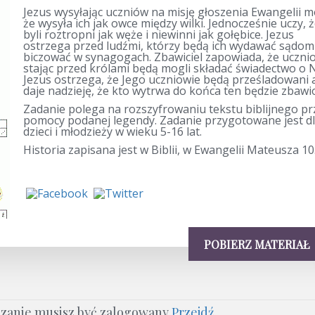
Jezus wysyłając uczniów na misję głoszenia Ewangelii m
że wysyła ich jak owce między wilki. Jednocześnie uczy, 
byli roztropni jak węże i niewinni jak gołębice. Jezus
ostrzega przed ludźmi, którzy będą ich wydawać sądom 
biczować w synagogach. Zbawiciel zapowiada, że uczni
stając przed królami będą mogli składać świadectwo o 
Jezus ostrzega, że Jego uczniowie będą prześladowani 
daje nadzieję, że kto wytrwa do końca ten będzie zbawi
Zadanie polega na rozszyfrowaniu tekstu biblijnego pr
pomocy podanej legendy. Zadanie przygotowane jest d
dzieci i młodzieży w wieku 5-16 lat.
Historia zapisana jest w Biblii, w Ewangelii Mateusza 10
POBIERZ MATERIAŁ
ązanie musisz być zalogowany
Przejdź