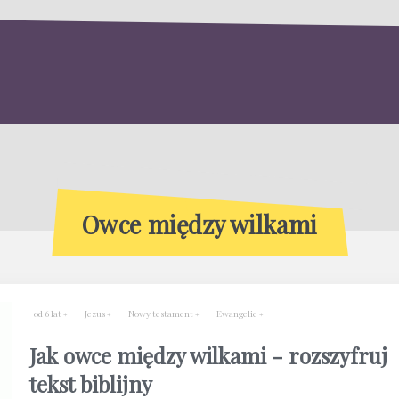
Owce między wilkami
od 6 lat
Jezus
Nowy testament
Ewangelie
Jak owce między wilkami - rozszyfruj
tekst biblijny