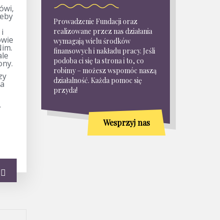
ówi,
żeby
Prowadzenie Fundacji oraz
i
realizowane przez nas działania
owie
wymagają wielu środków
Nim.
finansowych i nakładu pracy. Jeśli
ale
podoba ci się ta strona i to, co
ony.
robimy – możesz wspomóc naszą
zy
działalność. Każda pomoc się
la
przyda!
.
Wesprzyj nas