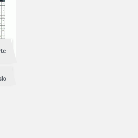
yte
sło