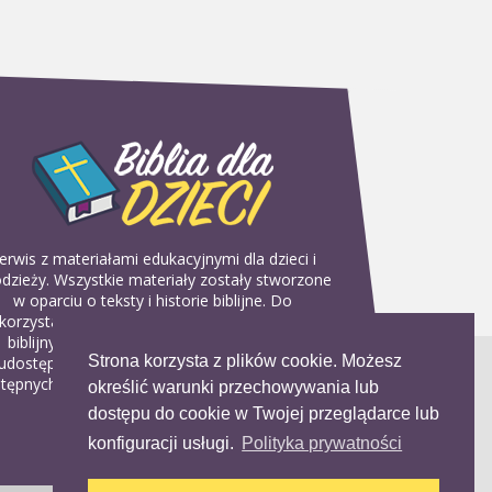
erwis z materiałami edukacyjnymi dla dzieci i
dzieży. Wszystkie materiały zostały stworzone
w oparciu o teksty i historie biblijne. Do
korzystania w domu, na religii lub w szkółkach
biblijnych. Można je pobierać, drukować i
Strona korzysta z plików cookie. Możesz
udostępniać bez żadnych opłat. Materiałów
tępnych na serwisie nie można wykorzystywać
określić warunki przechowywania lub
w celach komercyjnych.
dostępu do cookie w Twojej przeglądarce lub
konfiguracji usługi.
Polityka prywatności