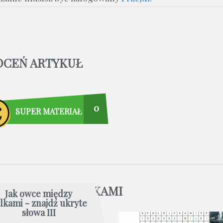
OCEŃ ARTYKUŁ
0
SUPER MATERIAŁ
WCE MIĘDZY WILKAMI
Jak owce między
lkami - znajdź ukryte
słowa III