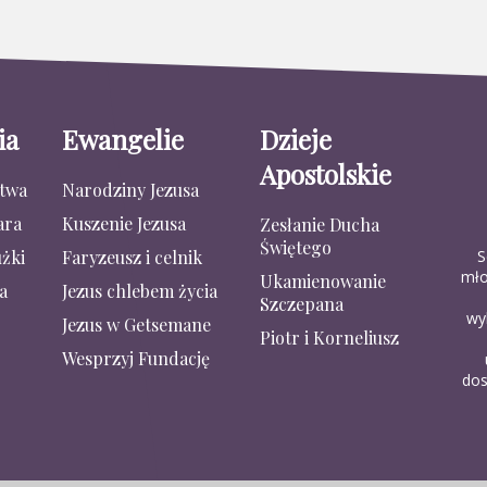
ia
Ewangelie
Dzieje
Apostolskie
stwa
Narodziny Jezusa
ara
Kuszenie Jezusa
Zesłanie Ducha
Świętego
S
żki
Faryzeusz i celnik
mło
Ukamienowanie
a
Jezus chlebem życia
Szczepana
wy
Jezus w Getsemane
Piotr i Korneliusz
Wesprzyj Fundację
dos