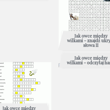
Jak owce między
wilkami - znajdź ukr
słowa II
Jak owce między
wilkami - odczytaj ha
Jak owce między