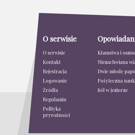
O serwisie
Opowiadan
O serwisie
Kłamstwa i oszu
Kontakt
Niezachwiana wi
Rejestracja
Dwie młode papu
Logowanie
Pożyteczna nauk
Źródła
Sól w jeziorze
Regulamin
Polityka
prywatności