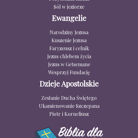
Sól w jeziorze
Ewangelie
Narodziny Jezusa
Kuszenie Jezusa
Faryzeusz i celnik
Jezus chlebem życia
Jezus w Getsemane
Wesprzyj Fundację
Dzieje Apostolskie
Zesłanie Ducha Świętego
Ukamienowanie Szczepana
Piotr i Korneliusz