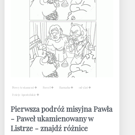
Nowy testament
Paweł
Barnaba
od 5 lat
Dzieje Apostolskie
Pierwsza podróż misyjna Pawła
- Paweł ukamienowany w
Listrze - znajdź różnice