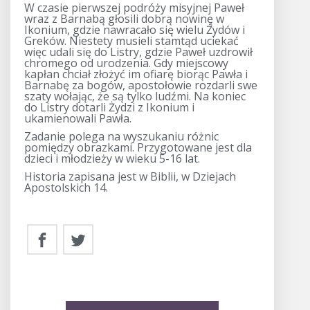
W czasie pierwszej podróży misyjnej Paweł
wraz z Barnabą głosili dobrą nowinę w
Ikonium, gdzie nawracało się wielu Żydów i
Greków. Niestety musieli stamtąd uciekać
więc udali się do Listry, gdzie Paweł uzdrowił
chromego od urodzenia. Gdy miejscowy
kapłan chciał złożyć im ofiarę biorąc Pawła i
Barnabę za bogów, apostołowie rozdarli swe
szaty wołając, że są tylko ludźmi. Na koniec
do Listry dotarli Żydzi z Ikonium i
ukamienowali Pawła.
Zadanie polega na wyszukaniu różnic
pomiędzy obrazkami. Przygotowane jest dla
dzieci i młodzieży w wieku 5-16 lat.
Historia zapisana jest w Biblii, w Dziejach
Apostolskich 14.