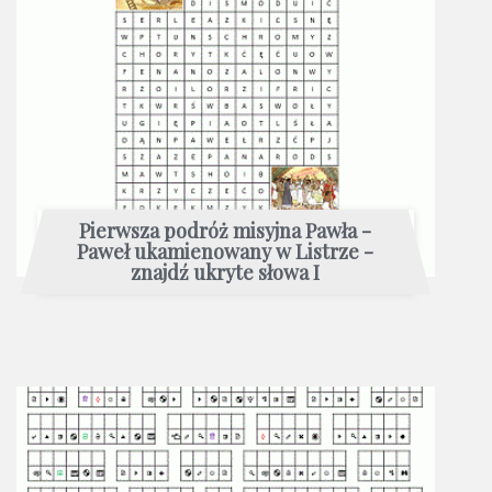
Pierwsza podróż misyjna Pawła -
Paweł ukamienowany w Listrze -
znajdź ukryte słowa I