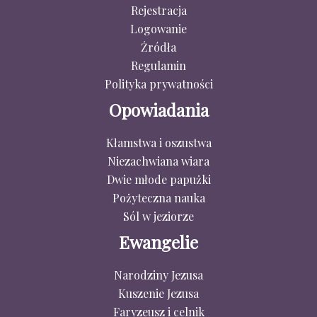
Rejestracja
Logowanie
Źródła
Regulamin
Polityka prywatności
Opowiadania
Kłamstwa i oszustwa
Niezachwiana wiara
Dwie młode papużki
Pożyteczna nauka
Sól w jeziorze
Ewangelie
Narodziny Jezusa
Kuszenie Jezusa
Faryzeusz i celnik