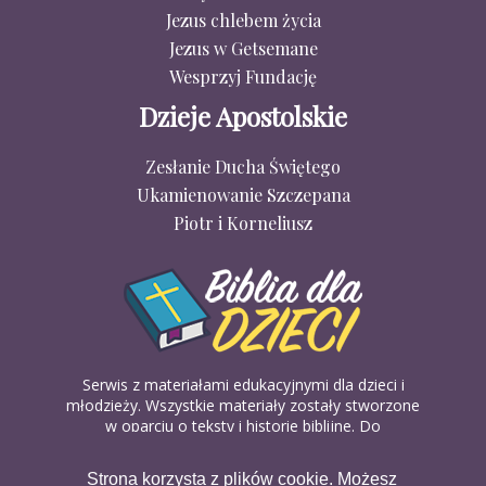
Jezus chlebem życia
Jezus w Getsemane
Wesprzyj Fundację
Dzieje Apostolskie
Zesłanie Ducha Świętego
Ukamienowanie Szczepana
Piotr i Korneliusz
Serwis z materiałami edukacyjnymi dla dzieci i
młodzieży. Wszystkie materiały zostały stworzone
w oparciu o teksty i historie biblijne. Do
wykorzystania w domu, na religii lub w szkółkach
biblijnych. Można je pobierać, drukować i
Strona korzysta z plików cookie. Możesz