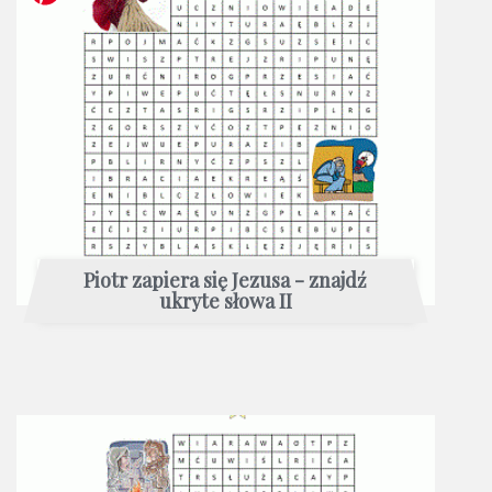
Piotr zapiera się Jezusa - znajdź
ukryte słowa II