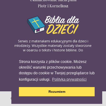
Piotr i Korneliusz
Serwis z materiałami edukacyjnymi dla dzieci i
młodzieży. Wszystkie materiały zostały stworzone
w oparciu o teksty i historie biblijne. Do
wykorzystania w domu, na religii lub w szkółkach
biblijnych. Można je pobierać, drukować i
Strona korzysta z plików cookie. Możesz
udostępniać bez żadnych opłat. Materiałów
określić warunki przechowywania lub
dostępnych na serwisie nie można wykorzystywać
w celach komercyjnych.
dostępu do cookie w Twojej przeglądarce lub
konfiguracji usługi.
Polityka prywatności
Rozumiem
Copyright (c) 2020 Copyright Holder All Rights Reserved.