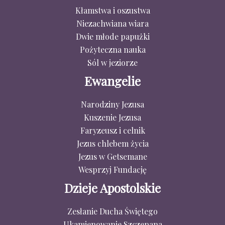
Kłamstwa i oszustwa
Niezachwiana wiara
Dwie młode papużki
Pożyteczna nauka
Sól w jeziorze
Ewangelie
Narodziny Jezusa
Kuszenie Jezusa
Faryzeusz i celnik
Jezus chlebem życia
Jezus w Getsemane
Wesprzyj Fundację
Dzieje Apostolskie
Zesłanie Ducha Świętego
Ukamienowanie Szczepana