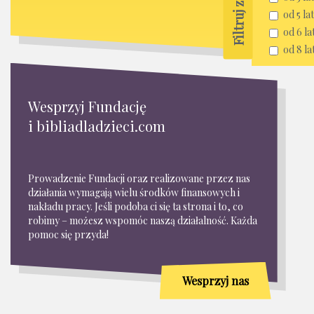
od 5 lat
od 6 la
od 8 la
Wesprzyj Fundację
i bibliadladzieci.com
Prowadzenie Fundacji oraz realizowane przez nas
działania wymagają wielu środków finansowych i
nakładu pracy. Jeśli podoba ci się ta strona i to, co
robimy – możesz wspomóc naszą działalność. Każda
pomoc się przyda!
Wesprzyj nas