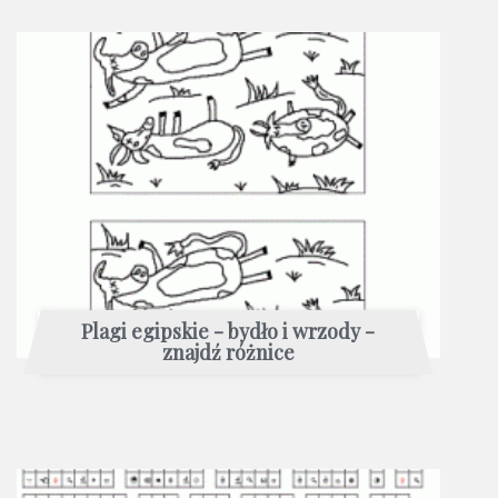
Plagi egipskie - bydło i wrzody -
znajdź różnice