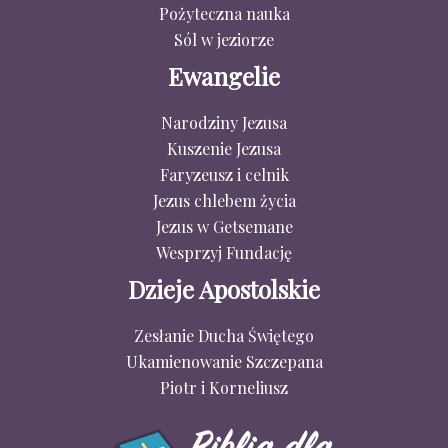
Pożyteczna nauka
Sól w jeziorze
Ewangelie
Narodziny Jezusa
Kuszenie Jezusa
Faryzeusz i celnik
Jezus chlebem życia
Jezus w Getsemane
Wesprzyj Fundację
Dzieje Apostolskie
Zesłanie Ducha Świętego
Ukamienowanie Szczepana
Piotr i Korneliusz