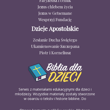
Faryzeusz i celnik
Jezus chlebem życia
Jezus w Getsemane
Wesprzyj Fundację
Dzieje Apostolskie
Zesłanie Ducha Świętego
Ukamienowanie Szczepana
Piotr i Korneliusz
Serwis z materiałami edukacyjnymi dla dzieci i
młodzieży. Wszystkie materiały zostały stworzone
w oparciu o teksty i historie biblijne. Do
wykorzystania w domu, na religii lub w szkółkach
biblijnych. Można je pobierać, drukować i