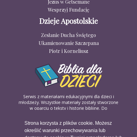
Jezus w Getsemane
Wesprzyj Fundację
Dzieje Apostolskie
Zesłanie Ducha Świętego
Ukamienowanie Szczepana
Piotr i Korneliusz
Serwis z materiałami edukacyjnymi dla dzieci i
młodzieży. Wszystkie materiały zostały stworzone
w oparciu o teksty i historie biblijne. Do
wykorzystania w domu, na religii lub w szkółkach
biblijnych. Można je pobierać, drukować i
Strona korzysta z plików cookie. Możesz
udostępniać bez żadnych opłat. Materiałów
określić warunki przechowywania lub
dostępnych na serwisie nie można wykorzystywać