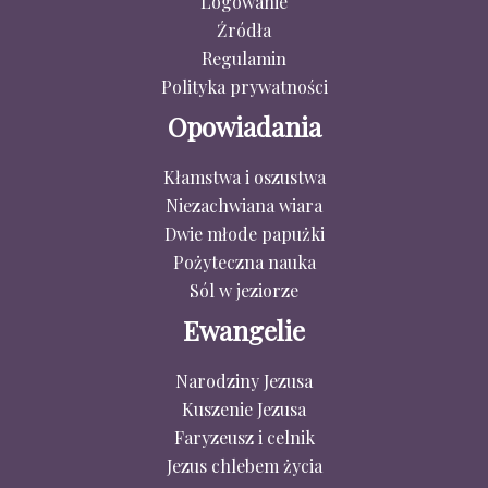
Logowanie
Źródła
Regulamin
Polityka prywatności
Opowiadania
Kłamstwa i oszustwa
Niezachwiana wiara
Dwie młode papużki
Pożyteczna nauka
Sól w jeziorze
Ewangelie
Narodziny Jezusa
Kuszenie Jezusa
Faryzeusz i celnik
Jezus chlebem życia