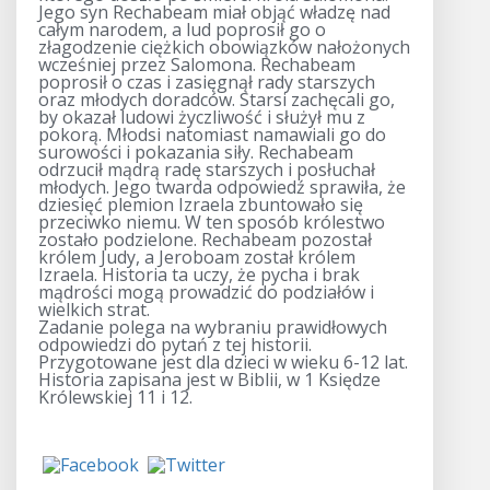
Jego syn Rechabeam miał objąć władzę nad
całym narodem, a lud poprosił go o
złagodzenie ciężkich obowiązków nałożonych
wcześniej przez Salomona. Rechabeam
poprosił o czas i zasięgnął rady starszych
oraz młodych doradców. Starsi zachęcali go,
by okazał ludowi życzliwość i służył mu z
pokorą. Młodsi natomiast namawiali go do
surowości i pokazania siły. Rechabeam
odrzucił mądrą radę starszych i posłuchał
młodych. Jego twarda odpowiedź sprawiła, że
dziesięć plemion Izraela zbuntowało się
przeciwko niemu. W ten sposób królestwo
zostało podzielone. Rechabeam pozostał
królem Judy, a Jeroboam został królem
Izraela. Historia ta uczy, że pycha i brak
mądrości mogą prowadzić do podziałów i
wielkich strat.
Zadanie polega na wybraniu prawidłowych
odpowiedzi do pytań z tej historii.
Przygotowane jest dla dzieci w wieku 6-12 lat.
Historia zapisana jest w Biblii, w 1 Księdze
Królewskiej 11 i 12.