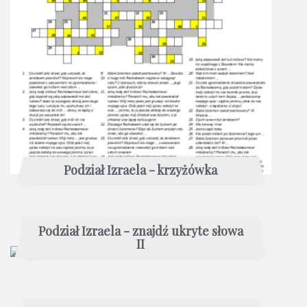
Podział Izraela - krzyżówka
Podział Izraela - znajdź ukryte słowa
II