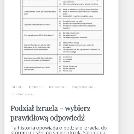
od 6 lat
Jeroboam
Rechabeam
Stary testament
1 Ks. Królewska
Podział Izraela - wybierz
prawidłową odpowiedź
Ta historia opowiada o podziale Izraela, do
którego doszło po śmierci króla Salomona.