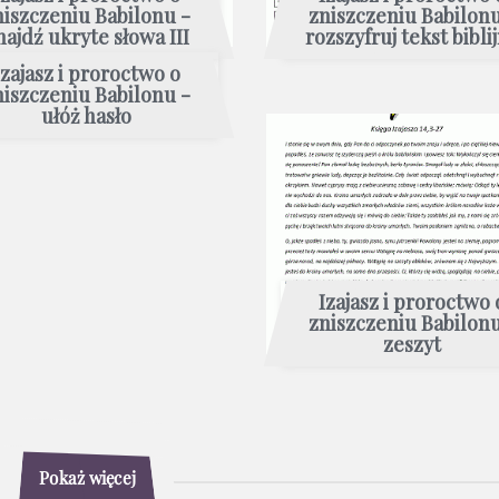
niszczeniu Babilonu -
zniszczeniu Babilonu
najdź ukryte słowa III
rozszyfruj tekst bibli
Izajasz i proroctwo o
niszczeniu Babilonu -
ułóż hasło
Izajasz i proroctwo 
zniszczeniu Babilonu
zeszyt
Pokaż więcej