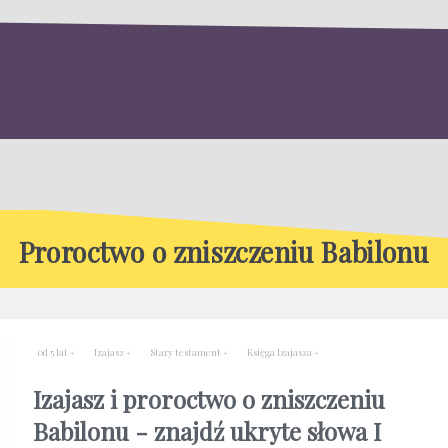
Proroctwo o zniszczeniu Babilonu
od 5 lat
Izajasz
Stary testament
Księga Izajasza
Izajasz i proroctwo o zniszczeniu
Babilonu - znajdź ukryte słowa I