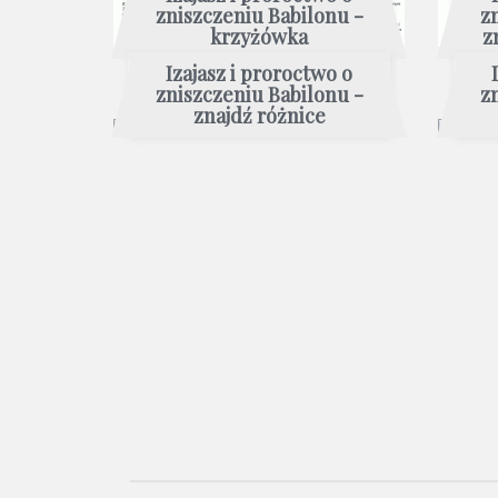
zniszczeniu Babilonu -
z
krzyżówka
z
Izajasz i proroctwo o
zniszczeniu Babilonu -
z
znajdź różnice