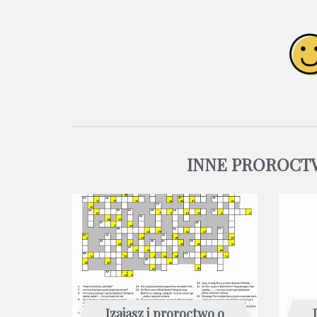
INNE PROROCTW
Izajasz i proroctwo o