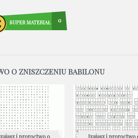
0
SUPER MATERIAŁ
O O ZNISZCZENIU BABILONU
Izajasz i proroctwo o
Izajasz i proroctwo 