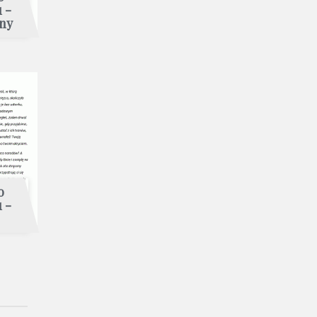
 -
jny
o
 -