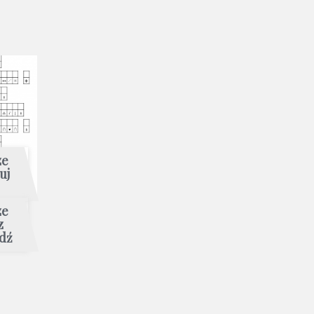
ze
uj
ze
z
dź