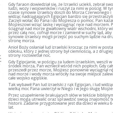
Gdy faraon dowiedział się, że Izraelici uciekli, zebrał sw
ludzi, wozy i wojowników i ruszył za nimi w pościg. W t
czasie synowie izraelscy doszli do Morza Czerwonego i
widząc nadciągających Egipcjan bardzo się przestraszyli
Zaczęli wołać do Pana i do Mojżesza o pomoc. Pan kaza
Mojżeszowi wziąć laskę i wyciągnąć ręce nad morzem. 
ściągnął nad morze gwałtowny wiatr wschodni, który wi
przez całą noc, cofnął morze i zamienił w suchy ląd, aby
synowie izraelscy mogli przejść po suchym lądzie na dr
stronę morza.
Anioł Boży osłaniał lud izraelski krocząc za nimi w posta
obłoku, który z jednej strony był ciemnością, a z drugiej
strony rozświetlał noc.
Gdy Egipcjanie, w pościgu za ludem izraelskim, weszli w
środek morza, Pan wzniecił wśród nich popłoch. Gdy cał
przeszedł przez morze, Mojżesz ponownie wyciągnął r
nad morze i wody morza wróciły na swoje miejsce zalew
całe wojsko egipskie.
Tak wybawił Pan lud izraelski z rąk Egipcjan, i lud widzą
wielką moc Pana uwierzył w Niego i w Jego sługę Mojże
Przez uzupełnienie brakujących słów w tekście biblijny
dzieci mogą utrwalić oraz sprawdzić swoją znajomość t
historii. Zadanie przygotowane jest dla dzieci w wieku 6
lat.