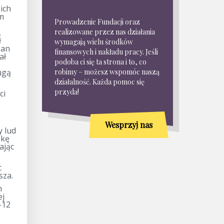
oich
ym
Prowadzenie Fundacji oraz
.
realizowane przez nas działania
ł
wymagają wielu środków
Pan
finansowych i nakładu pracy. Jeśli
ał
podoba ci się ta strona i to, co
ugą
robimy – możesz wspomóc naszą
działalność. Każda pomoc się
przyda!
ci
Wesprzyj nas
y lud
ękę
ając
c
sza.
m
ej
-12