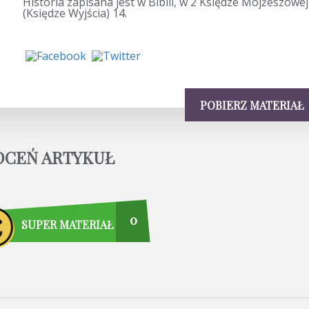
Historia zapisana jest w Biblii, w 2 Księdze Mojżeszowej
(Księdze Wyjścia) 14.
POBIERZ MATERIAŁ
OCEŃ ARTYKUŁ
0
SUPER MATERIAŁ