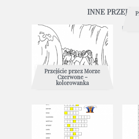
INNE PRZEJŚ
P
Przejście przez Morze
Czerwone -
kolorowanka