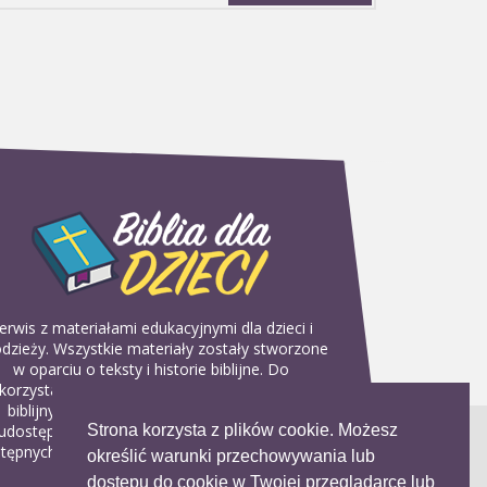
erwis z materiałami edukacyjnymi dla dzieci i
dzieży. Wszystkie materiały zostały stworzone
w oparciu o teksty i historie biblijne. Do
korzystania w domu, na religii lub w szkółkach
biblijnych. Można je pobierać, drukować i
Strona korzysta z plików cookie. Możesz
udostępniać bez żadnych opłat. Materiałów
tępnych na serwisie nie można wykorzystywać
określić warunki przechowywania lub
w celach komercyjnych.
dostępu do cookie w Twojej przeglądarce lub