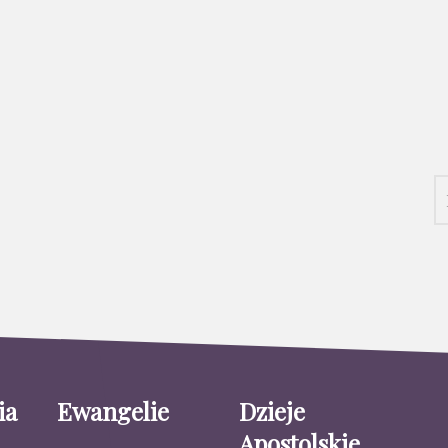
ia
Ewangelie
Dzieje
Apostolskie