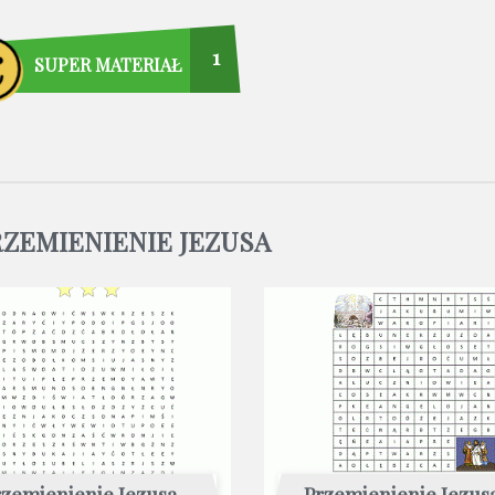
1
SUPER MATERIAŁ
RZEMIENIENIE JEZUSA
zemienienie Jezusa -
Przemienienie Jezusa