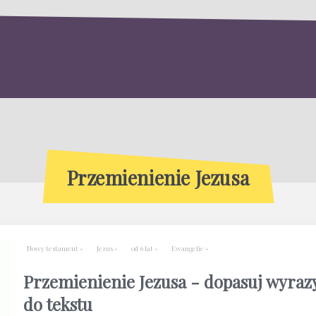
Przemienienie Jezusa
Nowy testament
Jezus
od 6 lat
Ewangelie
Przemienienie Jezusa - dopasuj wyraz
do tekstu