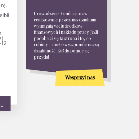
rę,
e
Prowadzenie Fundacji oraz
elbił
realizowane przez nas działania
wymagają wielu środków
finansowych i nakładu pracy. Jeśli
m
ej
podoba ci się ta strona i to, co
-12
robimy – możesz wspomóc naszą
działalność. Każda pomoc się
przyda!
Wesprzyj nas