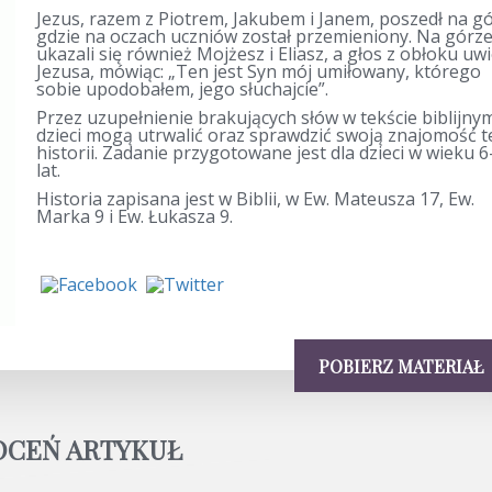
Jezus, razem z Piotrem, Jakubem i Janem, poszedł na gó
gdzie na oczach uczniów został przemieniony. Na górz
ukazali się również Mojżesz i Eliasz, a głos z obłoku uwi
Jezusa, mówiąc: „Ten jest Syn mój umiłowany, którego
sobie upodobałem, jego słuchajcie”.
Przez uzupełnienie brakujących słów w tekście biblijny
dzieci mogą utrwalić oraz sprawdzić swoją znajomość t
historii. Zadanie przygotowane jest dla dzieci w wieku 6
lat.
Historia zapisana jest w Biblii, w Ew. Mateusza 17, Ew.
Marka 9 i Ew. Łukasza 9.
POBIERZ MATERIAŁ
OCEŃ ARTYKUŁ