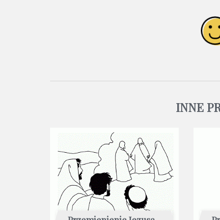
INNE P
Przemienienie Jezusa -
Pr