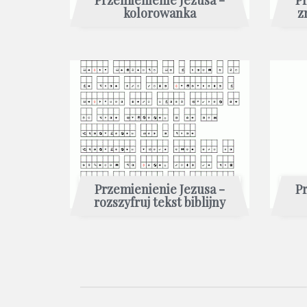
kolorowanka
z
Przemienienie Jezusa -
Pr
rozszyfruj tekst biblijny