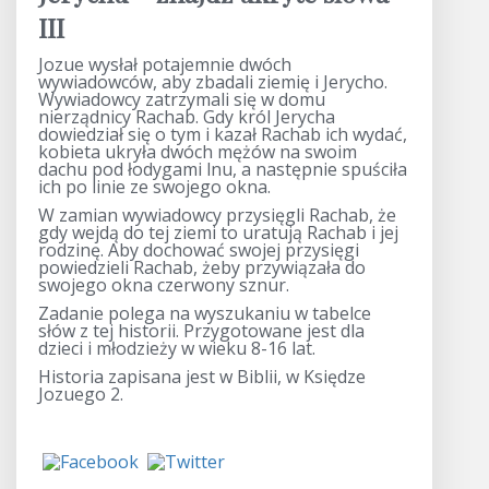
III
Jozue wysłał potajemnie dwóch
wywiadowców, aby zbadali ziemię i Jerycho.
Wywiadowcy zatrzymali się w domu
nierządnicy Rachab. Gdy król Jerycha
dowiedział się o tym i kazał Rachab ich wydać,
kobieta ukryła dwóch mężów na swoim
dachu pod łodygami lnu, a następnie spuściła
ich po linie ze swojego okna.
W zamian wywiadowcy przysięgli Rachab, że
gdy wejdą do tej ziemi to uratują Rachab i jej
rodzinę. Aby dochować swojej przysięgi
powiedzieli Rachab, żeby przywiązała do
swojego okna czerwony sznur.
Zadanie polega na wyszukaniu w tabelce
słów z tej historii. Przygotowane jest dla
dzieci i młodzieży w wieku 8-16 lat.
Historia zapisana jest w Biblii, w Księdze
Jozuego 2.