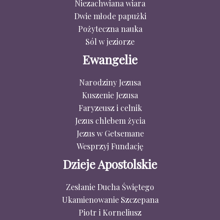
Niezachwiana wiara
Dwie młode papużki
Pożyteczna nauka
Sól w jeziorze
Ewangelie
Narodziny Jezusa
Kuszenie Jezusa
Faryzeusz i celnik
Jezus chlebem życia
Jezus w Getsemane
Wesprzyj Fundację
Dzieje Apostolskie
Zesłanie Ducha Świętego
Ukamienowanie Szczepana
Piotr i Korneliusz