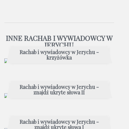
INNE RACHAB I WYWIADOWCY W
JERYCHU
Rachab i wywiadowcy w Jerychu -
krzyżówka
Rachab i wywiadowcy w Jerychu -
znajdź ukryte słowa II
Rachab i wywiadowcy w Jerychu -
znajdź ukryte słowa I