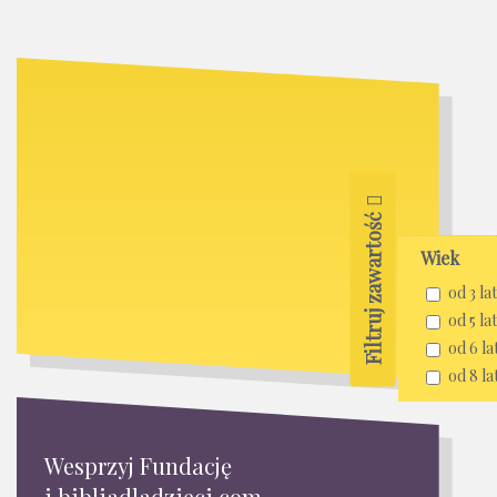
Filtruj zawartość
Wiek
od 3 lat
od 5 lat
od 6 la
od 8 la
Wesprzyj Fundację
i bibliadladzieci.com