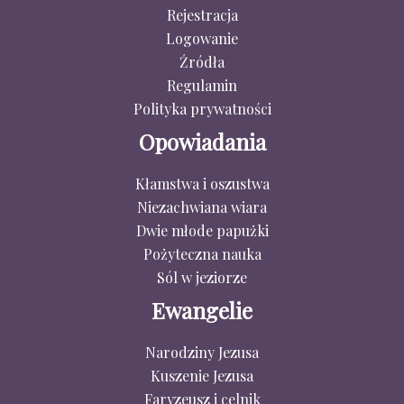
Rejestracja
Logowanie
Źródła
Regulamin
Polityka prywatności
Opowiadania
Kłamstwa i oszustwa
Niezachwiana wiara
Dwie młode papużki
Pożyteczna nauka
Sól w jeziorze
Ewangelie
Narodziny Jezusa
Kuszenie Jezusa
Faryzeusz i celnik