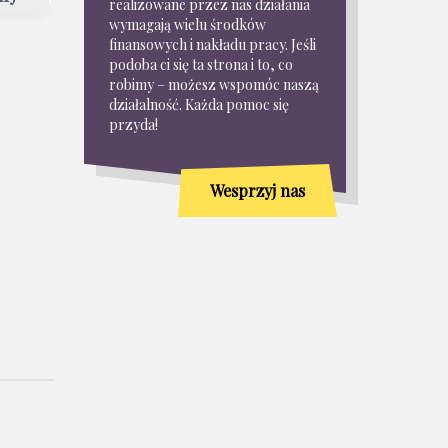
realizowane przez nas działania
wymagają wielu środków
finansowych i nakładu pracy. Jeśli
podoba ci się ta strona i to, co
robimy – możesz wspomóc naszą
działalność. Każda pomoc się
przyda!
Wesprzyj nas