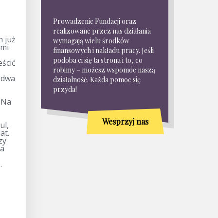
Prowadzenie Fundacji oraz
realizowane przez nas działania
h już
wymagają wielu środków
ami
finansowych i nakładu pracy. Jeśli
podoba ci się ta strona i to, co
eścić
robimy – możesz wspomóc naszą
 dwa
działalność. Każda pomoc się
przyda!
 Na
Wesprzyj nas
ul,
at.
zy
la
.