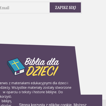
erwis z materiałami edukacyjnymi dla dzieci i
dzieży. Wszystkie materiały zostały stworzone
w oparciu o teksty i historie biblijne. Do
korzystania w domu, na religii lub w szkółkach
biblijnych. Można je pobierać, drukować i
Strona korzysta z plików cookie. Możesz
udostępniać bez żadnych opłat. Materiałów