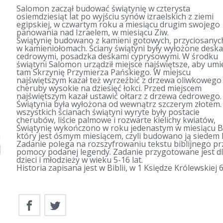
Salomon zaczął budować świątynię w czterysta
osiemdziesiąt lat po wyjściu synów izraelskich z ziemi
egipskiej, w czwartym roku a miesiącu drugim swojego
panowania nad Izraelem, w miesiącu Ziw.
Świątynię budowano z kamieni gotowych, przyciosanyc
w kamieniołomach. Ściany świątyni były wyłożone desk
cedrowymi, posadzka deskami cyprysowymi. W środku
świątyni Salomon urządził miejsce najświętsze, aby umi
tam Skrzynię Przymierza Pańskiego. W miejscu
najświętszym kazał też wyrzeźbić z drzewa oliwkowego
cheruby wysokie na dziesięć łokci. Przed miejscem
najświętszym kazał ustawić ołtarz z drzewa cedrowego.
Świątynia była wyłożona od wewnątrz szczerym złotem.
wszystkich ścianach świątyni wyryte były postacie
cherubów, liście palmowe i rozwarte kielichy kwiatów,
Świątynię wykończono w roku jedenastym w miesiącu B
który jest ósmym miesiącem, czyli budowano ją siedem l
Zadanie polega na rozszyfrowaniu tekstu biblijnego pr
pomocy podanej legendy. Zadanie przygotowane jest d
dzieci i młodzieży w wieku 5-16 lat.
Historia zapisana jest w Biblii, w 1 Księdze Królewskiej 6