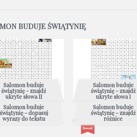
OMON BUDUJE ŚWIĄTYNIĘ
Salomon buduje
Salomon buduje
świątynię - znajdź
świątynię - znajdź
ukryte słowa II
ukryte słowa I
Salomon buduje
Salomon buduje
świątynię - dopasuj
świątynię - znajdź
wyrazy do tekstu
różnice
Nowość