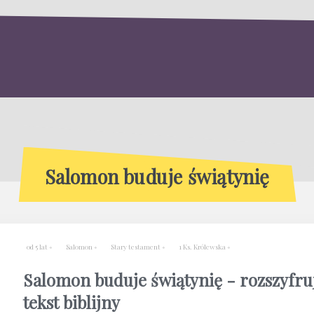
Salomon buduje świątynię
od 5 lat
Salomon
Stary testament
1 Ks. Królewska
Salomon buduje świątynię - rozszyfru
tekst biblijny