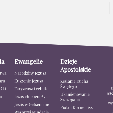
ia
Ewangelie
Dzieje
Apostolskie
stwa
Narodziny Jezusa
ara
Kuszenie Jezusa
Zesłanie Ducha
Świętego
S
żki
Faryzeusz i celnik
mło
Ukamienowanie
a
Jezus chlebem życia
Szczepana
wy
Jezus w Getsemane
Piotr i Korneliusz
Wesprzyj Fundację