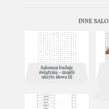
INNE SAL
Salomon buduje
świątynię - znajdź
ukryte słowa III