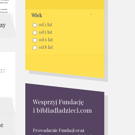
Wiek
azy
od 3 lat
od 5 lat
od 6 lat
od 8 lat
Wesprzyj Fundację
i bibliadladzieci.com
te
Prowadzenie Fundacji oraz