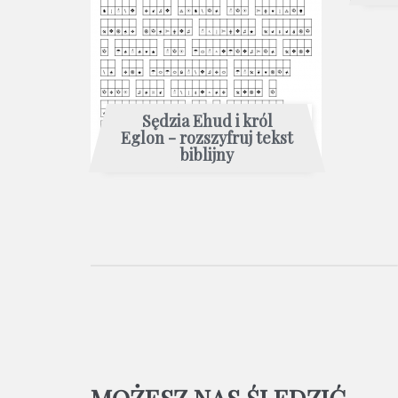
Sędzia Ehud i król
Eglon - rozszyfruj tekst
biblijny