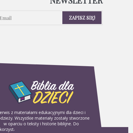
NEWSLETTER
erwis z materiałami edukacyjnymi dla dzieci i
dzieży. Wszystkie materiały zostały stworzone
w oparciu o teksty i historie biblijne. Do
korzystania w domu, na religii lub w szkółkach