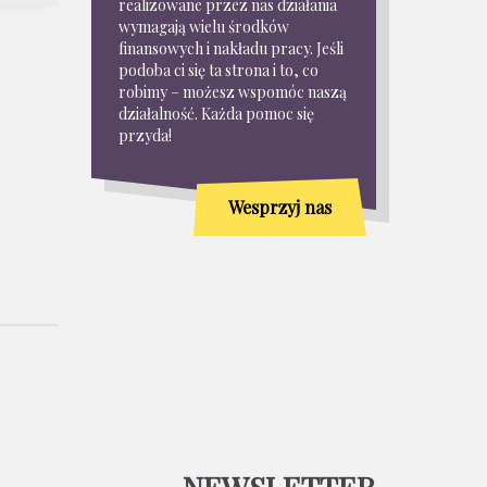
realizowane przez nas działania
wymagają wielu środków
finansowych i nakładu pracy. Jeśli
podoba ci się ta strona i to, co
robimy – możesz wspomóc naszą
działalność. Każda pomoc się
przyda!
Wesprzyj nas