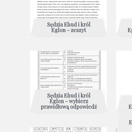
Sędzia Ehud i król
Eglon - zeszyt
E
Sędzia Ehud i król
Eglon - wybierz
prawidłową odpowiedź
E
E