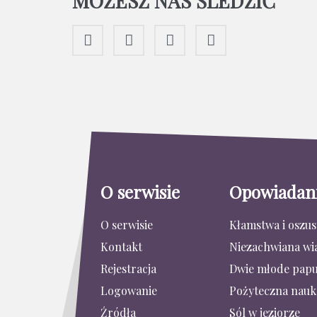
MOŻESZ NAS ŚLEDZIĆ
O serwisie
Opowiadan
O serwisie
Kłamstwa i oszu
Kontakt
Niezachwiana wi
Rejestracja
Dwie młode papu
Logowanie
Pożyteczna nauk
Źródła
Sól w jeziorze