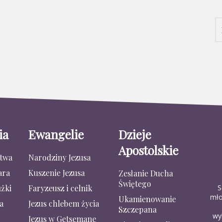
ia
Ewangelie
Dzieje
Apostolskie
stwa
Narodziny Jezusa
ara
Kuszenie Jezusa
Zesłanie Ducha
Świętego
S
żki
Faryzeusz i celnik
mło
Ukamienowanie
a
Jezus chlebem życia
Szczepana
wy
Jezus w Getsemane