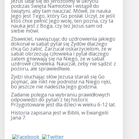
Jezus udał się do Jerozolimy w ukryciu
podczas Święta Namiotów i wstąpił do
świątyni, aby tam nauczać. Mówił, że nauka
Jego jest Tego, który Go posłał. Uczył, że jeśli
ktoś chce pełnić Jego wolę, ten pozna, czy ta
nauka jest z Boga, czy też Jezus sam od
siebie mówi.
Zbawiciel, nawiązując do uzdrowienia jakiego
dokonał w sabat pytał się Żydów dlaczego
chcą Go zabić. Zarzucał oskarżycielom, że w
sabat obrzezują człowieka i pytał dlaczego
zatem gniewają się na Niego, że w sabat
uzdrowił człowieka. Nauczał, żeby nie sądzić z
pozoru, ale sprawiedliwie.
Żydzi słuchając słów Jezusa starali się Go
pojmać, ale nikt nie podniósł na Niego ręki,
bo jeszcze nie nadeszła Jego godzina.
Zadanie polega na wybraniu prawidłowych
odpowiedzi do pytań z tej historii.
Przygotowane jest dla dzieci w wieku 6-12 lat.
Historia zapisana jest w Biblii, w Ewangelii
Jana 7.