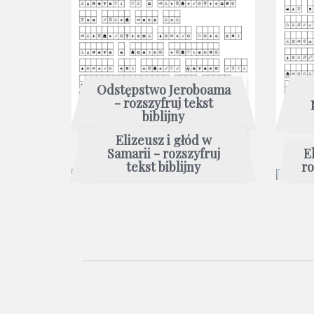
Odstępstwo Jeroboama
- rozszyfruj tekst
biblijny
Elizeusz i głód w
Samarii - rozszyfruj
E
tekst biblijny
ro