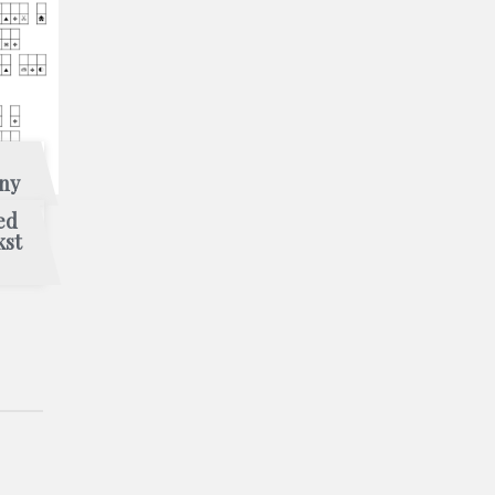
jny
ed
kst