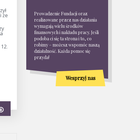
zył
Prowadzenie Fundacji oraz
i że
realizowane przez nas działania
wymagają wielu środków
zy
finansowych i nakładu pracy. Jeśli
la
podoba ci się ta strona i to, co
robimy – możesz wspomóc naszą
 12.
działalność. Każda pomoc się
przyda!
Wesprzyj nas