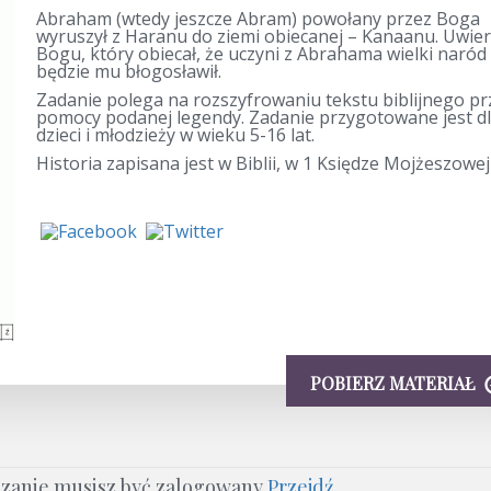
Abraham (wtedy jeszcze Abram) powołany przez Boga
wyruszył z Haranu do ziemi obiecanej – Kanaanu. Uwier
Bogu, który obiecał, że uczyni z Abrahama wielki naród 
będzie mu błogosławił.
Zadanie polega na rozszyfrowaniu tekstu biblijnego pr
pomocy podanej legendy. Zadanie przygotowane jest d
dzieci i młodzieży w wieku 5-16 lat.
Historia zapisana jest w Biblii, w 1 Księdze Mojżeszowej
POBIERZ MATERIAŁ
ązanie musisz być zalogowany
Przejdź