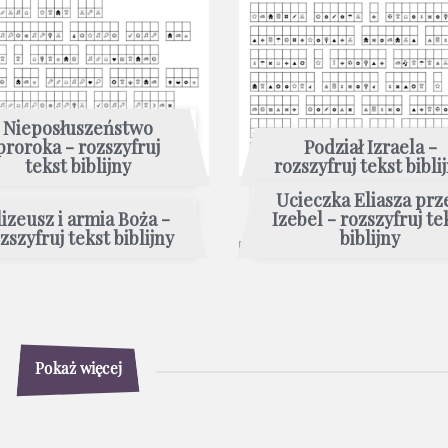
Nieposłuszeństwo
proroka - rozszyfruj
Podział Izraela -
tekst biblijny
rozszyfruj tekst bibli
Ucieczka Eliasza prz
lizeusz i armia Boża -
Izebel - rozszyfruj te
zszyfruj tekst biblijny
biblijny
Pokaż więcej