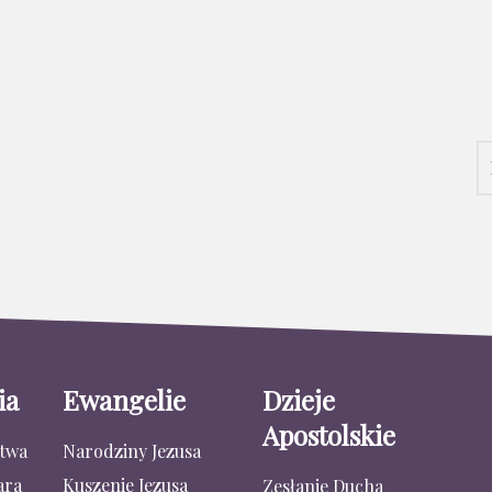
ia
Ewangelie
Dzieje
Apostolskie
stwa
Narodziny Jezusa
ara
Kuszenie Jezusa
Zesłanie Ducha