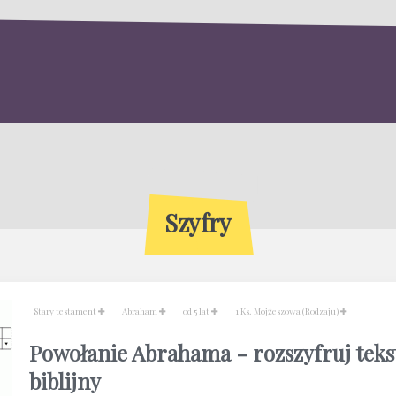
Szyfry
Stary testament
Abraham
od 5 lat
1 Ks. Mojżeszowa (Rodzaju)
Powołanie Abrahama - rozszyfruj teks
biblijny