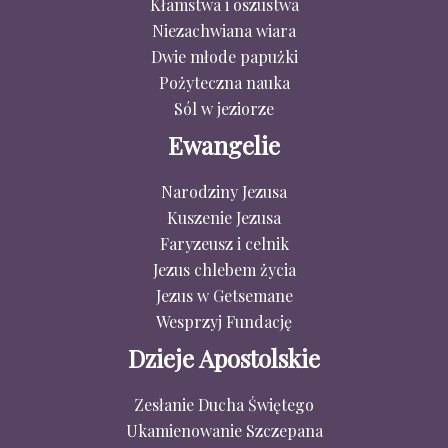
Kłamstwa i oszustwa
Niezachwiana wiara
Dwie młode papużki
Pożyteczna nauka
Sól w jeziorze
Ewangelie
Narodziny Jezusa
Kuszenie Jezusa
Faryzeusz i celnik
Jezus chlebem życia
Jezus w Getsemane
Wesprzyj Fundację
Dzieje Apostolskie
Zesłanie Ducha Świętego
Ukamienowanie Szczepana