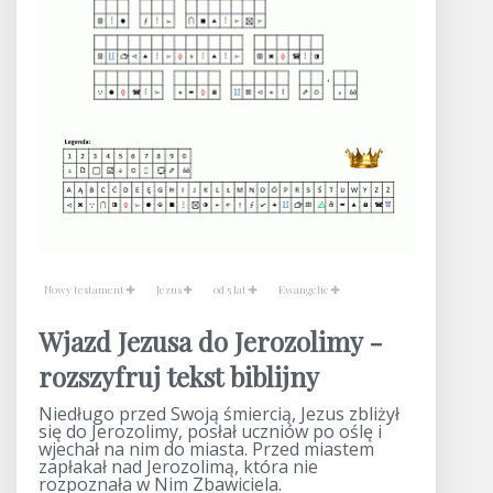
Nowy testament
Jezus
od 5 lat
Ewangelie
Wjazd Jezusa do Jerozolimy -
rozszyfruj tekst biblijny
Niedługo przed Swoją śmiercią, Jezus zbliżył
się do Jerozolimy, posłał uczniów po oślę i
wjechał na nim do miasta. Przed miastem
zapłakał nad Jerozolimą, która nie
rozpoznała w Nim Zbawiciela.