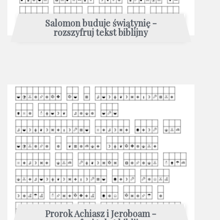
Salomon buduje świątynię -
rozszyfruj tekst biblijny
Prorok Achiasz i Jeroboam -