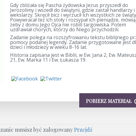
Gdy zbliżała się Pascha żydowska Jezus przyszedł do
Jerozolimy i wszedł do świątyni, gdzie zastał handlarzy i
wekslarzy. Skręcił bicz i wyrzucił ich wszystkich ze świąty
Powywracał też ich stoły i rozsypał ich pieniądze, mówią
żeby z domu Jego Ojca nie robili targowiska. Potem
uzdrawiał chorych, którzy do Niego przychodzili.
Zadanie polega na rozszyfrowaniu tekstu biblijnego pr
pomocy podanej legendy. Zadanie przygotowane jest d
dzieci i młodzieży w wieku 8-16 lat.
Historia zapisana jest w Biblii, w Ew. Jana 2, Ew. Mateus
21, Ew. Marka 11 i Ew. Łukasza 19.
POBIERZ MATERIAŁ
ązanie musisz być zalogowany
Przejdź