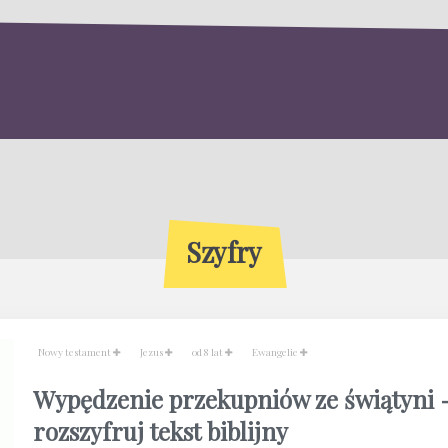
Szyfry
Nowy testament
Jezus
od 8 lat
Ewangelie
Wypędzenie przekupniów ze świątyni 
rozszyfruj tekst biblijny