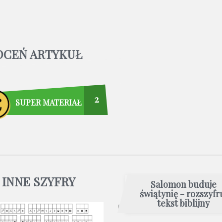
OCEŃ ARTYKUŁ
2
SUPER MATERIAŁ
INNE SZYFRY
Salomon buduje
świątynię - rozszyfr
tekst biblijny