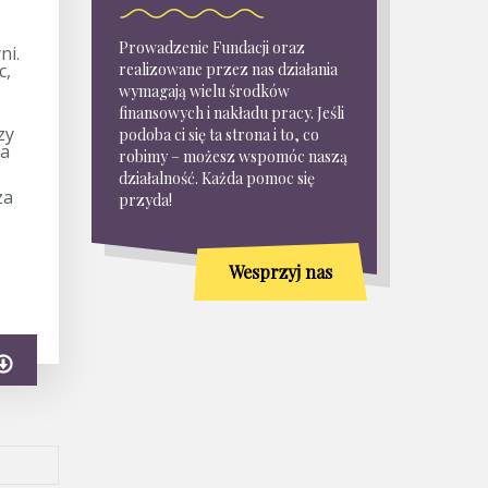
Prowadzenie Fundacji oraz
ni.
c,
realizowane przez nas działania
wymagają wielu środków
finansowych i nakładu pracy. Jeśli
zy
podoba ci się ta strona i to, co
la
robimy – możesz wspomóc naszą
działalność. Każda pomoc się
za
przyda!
Wesprzyj nas