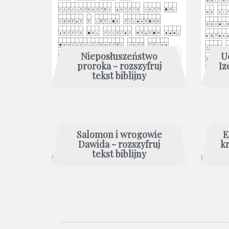
Nieposłuszeństwo
U
proroka - rozszyfruj
Iz
tekst biblijny
Salomon i wrogowie
E
Dawida - rozszyfruj
kr
tekst biblijny