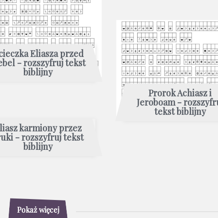
cieczka Eliasza przed
ebel - rozszyfruj tekst
biblijny
Prorok Achiasz i
Jeroboam - rozszyfr
tekst biblijny
liasz karmiony przez
uki - rozszyfruj tekst
biblijny
Pokaż więcej