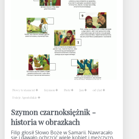
Nowy testament
Szymon
Piotr
Jan
od 5 lat
Dzieje Apostolskie
Szymon czarnoksiężnik -
historia w obrazkach
Filip głosił Słowo Boże w Samarii. Nawracało
się i dawało ochrzcić wiele kobiet i mężczyzn,