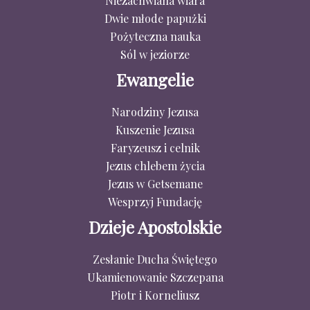
Niezachwiana wiara
Dwie młode papużki
Pożyteczna nauka
Sól w jeziorze
Ewangelie
Narodziny Jezusa
Kuszenie Jezusa
Faryzeusz i celnik
Jezus chlebem życia
Jezus w Getsemane
Wesprzyj Fundację
Dzieje Apostolskie
Zesłanie Ducha Świętego
Ukamienowanie Szczepana
Piotr i Korneliusz