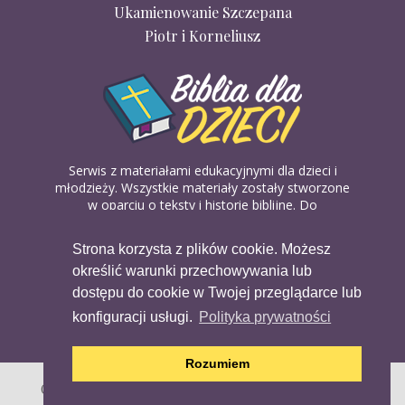
Ukamienowanie Szczepana
Piotr i Korneliusz
Serwis z materiałami edukacyjnymi dla dzieci i
młodzieży. Wszystkie materiały zostały stworzone
w oparciu o teksty i historie biblijne. Do
wykorzystania w domu, na religii lub w szkółkach
biblijnych. Można je pobierać, drukować i
Strona korzysta z plików cookie. Możesz
udostępniać bez żadnych opłat. Materiałów
określić warunki przechowywania lub
dostępnych na serwisie nie można wykorzystywać
w celach komercyjnych.
dostępu do cookie w Twojej przeglądarce lub
konfiguracji usługi.
Polityka prywatności
Rozumiem
Copyright (c) 2020 Copyright Holder All Rights Reserved.