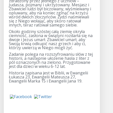
zdradzony przez jednego z uczniów –
Judasza, pojmany i ukrzyżowany. Mesjasz i
Zbawiciel ludzi był biczowany, wyśmiewany i
opluwany, aby na koniec zginąć na krzyżu
wśród dwóch złoczyńców. Żydzi naśmiewali
się z Niego wołając, aby skoro ratował
innych, teraz ratował samego siebie.
Około godziny szóstej całą ziemię okryła
ciemność, zasłona w świątyni rozdarła się na
dwoje i Jezus umarł. Zbawiciel umarł, aby
Swoją krwią odkupić nasz grzech i aby ci,
którzy uwierzą w Niego mogli żyć.
Zadanie polega na rozszyfrowaniu słów z tej
historii, a następnie ułożenie hasła z liter z
pól oznaczonych na zielono. Przygotowane
jest dla dzieci w wieku 6-12 lat.
Historia zapisana jest w Biblii, w Ewangelii
Łukasza 23, Ewangelii Mateusza 27,
Ewangelii Marka 15 i Ewangelii Jana 19.