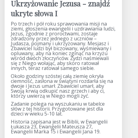
Ukrzyżowanie Jezusa - znajdź
ukryte słowa I
Po trzech i pół roku sprawowania misji na
ziemi, głoszenia ewangelii i uzdrawiania ludzi,
Jezus, zgodnie z proroctwami, zostaje
zdradzony przez jednego z uczniów –
Judasza, pojmany i ukrzyżowany. Mesjasz i
Zbawiciel ludzi był biczowany, wyśmiewany i
opluwany, aby na koniec zginąć na krzyżu
wśród dwóch złoczyńców. Żydzi naśmiewali
się z Niego wołając, aby skoro ratował
innych, teraz ratował samego siebie.
Około godziny szóstej całą ziemię okryła
ciemność, zasłona w świątyni rozdarła się na
dwoje i Jezus umarł. Zbawiciel umarł, aby
Swoją krwią odkupić nasz grzech i aby ci,
którzy uwierzą w Niego mogli żyć.
Zadanie polega na wyszukaniu w tabelce
słów z tej historii. Przygotowane jest dla
dzieci w wieku 5-10 lat.
Historia zapisana jest w Biblii, w Ewangelii
Łukasza 23, Ewangelii Mateusza 27,
Ewangelii Marka 15 i Ewangelii Jana 19.