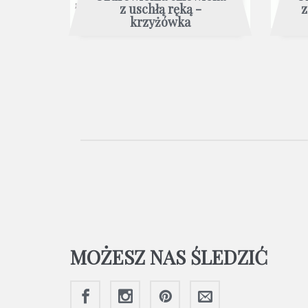
z uschłą ręką -
z
krzyżówka
MOŻESZ NAS ŚLEDZIĆ