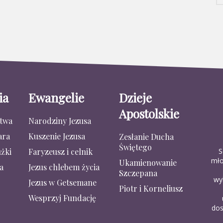
ia
Ewangelie
Dzieje
Apostolskie
stwa
Narodziny Jezusa
ara
Kuszenie Jezusa
Zesłanie Ducha
Świętego
S
żki
Faryzeusz i celnik
mło
Ukamienowanie
a
Jezus chlebem życia
Szczepana
wy
Jezus w Getsemane
Piotr i Korneliusz
Wesprzyj Fundację
dos