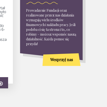
tał
Prowadzenie Fundacji oraz
było
ić
realizowane przez nas działania
wymagają wielu środków
finansowych i nakładu pracy. Jeśli
do
 6-
podoba ci się ta strona i to, co
robimy – możesz wspomóc naszą
usza
działalność. Każda pomoc się
przyda!
Wesprzyj nas