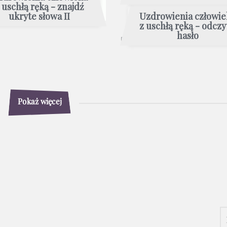
 uschłą ręką - znajdź
ukryte słowa II
Uzdrowienia człowie
z uschłą ręką - odczy
hasło
Pokaż więcej