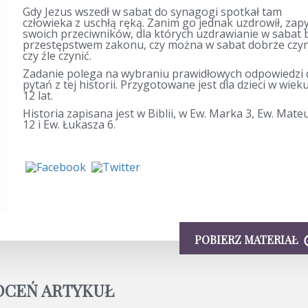
Gdy Jezus wszedł w sabat do synagogi spotkał tam
człowieka z uschłą ręką. Zanim go jednak uzdrowił, zapy
swoich przeciwników, dla których uzdrawianie w sabat 
przestępstwem zakonu, czy można w sabat dobrze czyn
czy źle czynić.
Zadanie polega na wybraniu prawidłowych odpowiedzi 
pytań z tej historii. Przygotowane jest dla dzieci w wieku
12 lat.
Historia zapisana jest w Biblii, w Ew. Marka 3, Ew. Mate
12 i Ew. Łukasza 6.
POBIERZ MATERIAŁ
OCEŃ ARTYKUŁ