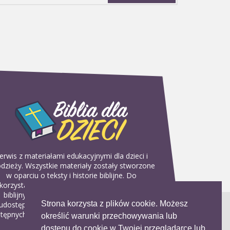
erwis z materiałami edukacyjnymi dla dzieci i
dzieży. Wszystkie materiały zostały stworzone
w oparciu o teksty i historie biblijne. Do
korzystania w domu, na religii lub w szkółkach
biblijnych. Można je pobierać, drukować i
Strona korzysta z plików cookie. Możesz
udostępniać bez żadnych opłat. Materiałów
tępnych na serwisie nie można wykorzystywać
określić warunki przechowywania lub
w celach komercyjnych.
dostępu do cookie w Twojej przeglądarce lub