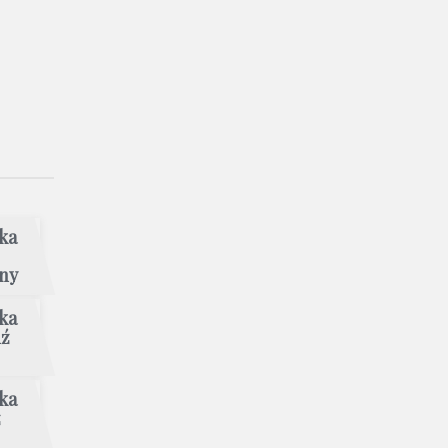
ka
jny
ka
dź
ka
ż