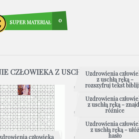
0
SUPER MATERIAŁ
IE CZŁOWIEKA Z USCHŁĄ RĘKĄ
Uzdrowienia człowie
z uschłą ręką -
rozszyfruj tekst bibli
Uzdrowienia człowie
z uschłą ręką - znaj
różnice
Uzdrowienia człowie
z uschłą ręką - ułó
hasło
zdrowienia człowieka