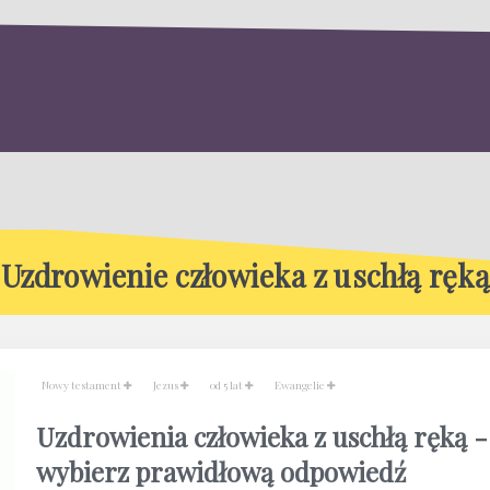
Uzdrowienie człowieka z uschłą ręką
Nowy testament
Jezus
od 5 lat
Ewangelie
Uzdrowienia człowieka z uschłą ręką -
wybierz prawidłową odpowiedź