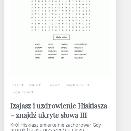
od 8 lat
Izajasz
Hiskiasz
Stary testament
Księga Izajasza
Izajasz i uzdrowienie Hiskiasza
- znajdź ukryte słowa III
Król Hiskiasz śmiertelnie zachorował. Gdy
prorok Izajasz przyszedł do niego