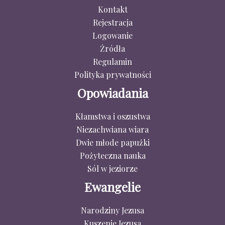
Kontakt
Rejestracja
Logowanie
Źródła
Regulamin
Polityka prywatności
Opowiadania
Kłamstwa i oszustwa
Niezachwiana wiara
Dwie młode papużki
Pożyteczna nauka
Sól w jeziorze
Ewangelie
Narodziny Jezusa
Kuszenie Jezusa