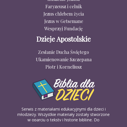
Faryzeusz i celnik
Jezus chlebem życia
Jezus w Getsemane
Wesprzyj Fundację
Dzieje Apostolskie
Zesłanie Ducha Świętego
Ukamienowanie Szczepana
Piotr i Korneliusz
Serwis z materiałami edukacyjnymi dla dzieci i
młodzieży. Wszystkie materiały zostały stworzone
w oparciu o teksty i historie biblijne. Do
wykorzystania w domu, na religii lub w szkółkach