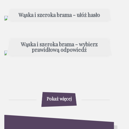
Wąska i szeroka brama - ułóż hasło
Wąska i szeroka brama - wybierz
prawidłową odpowiedź
Pokaż więcej