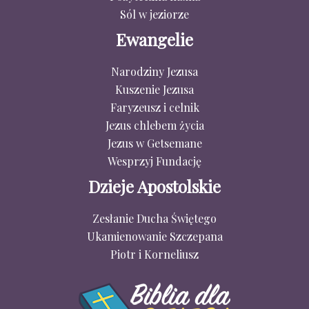
Sól w jeziorze
Ewangelie
Narodziny Jezusa
Kuszenie Jezusa
Faryzeusz i celnik
Jezus chlebem życia
Jezus w Getsemane
Wesprzyj Fundację
Dzieje Apostolskie
Zesłanie Ducha Świętego
Ukamienowanie Szczepana
Piotr i Korneliusz