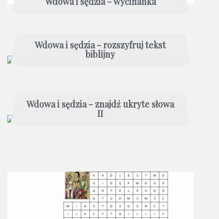
Wdowa i sędzia - wycinanka
Wdowa i sędzia - rozszyfruj tekst
biblijny
Wdowa i sędzia - znajdź ukryte słowa
II